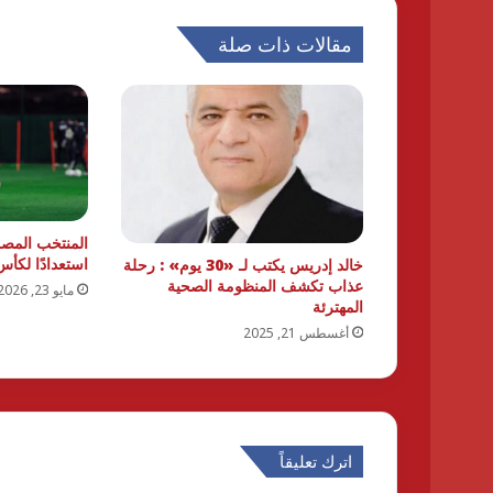
مقالات ذات صلة
المنتخب المصر
استعدادًا لكأس
خالد إدريس يكتب لـ «30 يوم» : رحلة
عذاب تكشف المنظومة الصحية
مايو 23, 2026
المهترئة
أغسطس 21, 2025
اترك تعليقاً