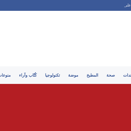
على الطريقة السورية
ندات
صحة
المطبخ
موضة
تكنولوجيا
كُتّاب وآراء
منوعات