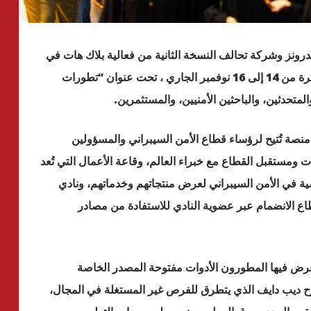
لدرونز وشركة تحالف النسخة الثانية من فعالية بلاك هات في
مركز واجهة الرياض للمعارض والمؤتمرات خلال الفترة من 14 إلى 16 نوفمبر الجاري ، تحت عنوان “تطورات
لمتحدثين، والباحثين الأمنيين، والمستثمرين.
ي منصة تُتيح لرؤساء قطاع الأمن السيبراني والمسؤولين
 ومستقبل القطاع مع خبراء العالم، وقاعة الأعمال التي تُعد
مية في الأمن السيبراني لعرض منتجاتهم وخدماتهم، ونادي
طاع الانضمام عبر عضوية النادي للاستفادة من مصادر
عرض فيها المطورون الأدوات مفتوحة المصدر الخاصة
ديب دايف الذي يتطرق للفرص غير المستغلة في المجال،