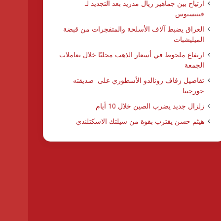
ارتياح بين جماهير ريال مدريد بعد التجديد لـ
فينيسيوس
العراق يضبط آلاف الأسلحة والمتفجرات من قبضة
الميليشبات
ارتفاع ملحوظ في أسعار الذهب محليًا خلال تعاملات
الجمعة
تفاصيل زفاف رونالدو الأسطوري على صديقته
جورجينا
زلزال جديد يضرب الصين خلال 10 أيام
هيثم حسن يقترب بقوة من سيلتك الاسكتلندي