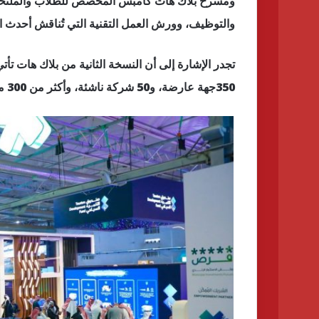
ومسرح بلاك هات كامبس المخصص للطلاب والملتحقي
والتوظيف، وورش العمل التقنية التي تُناقش أحدث ا
350جهة عارضة، و50 شركة ناشئة، وأكثر من 300 متحدث، وأكثر من 250 جلسة وورشة عمل تقنية .