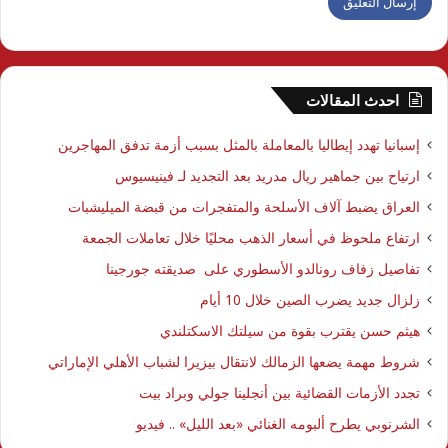
احدث المقالات
إسبانيا تهدد إيطاليا بالمعاملة بالمثل بسبب أزمة تدفق المهاجرين
ارتياح بين جماهير ريال مدريد بعد التجديد لـ فينيسيوس
العراق يضبط آلاف الأسلحة والمتفجرات من قبضة الميليشبات
ارتفاع ملحوظ في أسعار الذهب محليًا خلال تعاملات الجمعة
تفاصيل زفاف رونالدو الأسطوري على صديقته جورجينا
زلزال جديد يضرب الصين خلال 10 أيام
هيثم حسن يقترب بقوة من سيلتك الاسكتلندي
شروط مهمة يضعها الزمالك لانتقال بيزيرا لشباب الأهلي الإماراتي
تجدد الأزمات القضائية بين أنجلينا جولي وبراد بيت
الشرنوبي يطرح ألبومه الغنائي «بعد الليل» .. فيديو