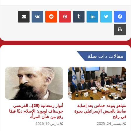
لينكدإن
بينتيريست
مشاركة عبر البريد
طباعة
مقالات ذات صلة
نتنياهو يتوعد حماس بعد إصابة
أنوار رمضانية (29).. الفرنسي
ضابط بالجيش الإسرائيلي بعبوة
جوستاف لوبون: الإسلام دينًا قيمًا
في رفح
رفع من شأن المرأة
ديسمبر 24, 2025
مارس 19, 2026