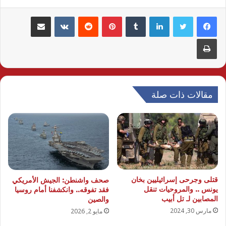
لينكدإن
بينتيريست
مشاركة عبر البريد
طباعة
مقالات ذات صلة
قتلى وجرحى إسرائيليين بخان
صحف واشنطن: الجيش الأمريكي
يونس .. والمروحيات تنقل
فقد تفوقه.. وانكشفنا أمام روسيا
المصابين لـ تل أبيب
والصين
مارس 30, 2024
مايو 2, 2026