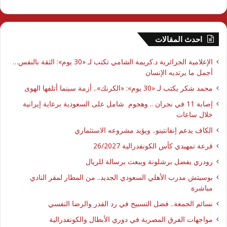
احدث المقالات
الإعلامية الجزائرية د.كريمة الشامي تكتب لـ «30 يوم»: الثقة بالنفس…
أجمل ما يرتديه الإنسان
محمد شكر يكتب لـ «30 يوم»: «الكرنك».. أزمة سينما أتلفها الهوى
إصابة 11 في نجران .. وهجوم شامل على السعودية برعاية إيرانية
خلال ساعات
الكاف يدعم إنفانتينو.. ويؤيد مشروعه الاستثماري
قرعة تمهيدي كأس الكونفدرالية 26/2027
رودري يفضل برشلونة ويبعث برسالة للريال
بوسيتش مدرب الأهلي السعودي الجديد.. من المطار لمقر النادي
مباشرة
نسائم الجمعة.. فضل التسبيح في رد القدر والرضا النفسي
مواجهات الفرق المصرية في دوري الأبطال والكونفدرالية