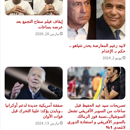
إيقاف فيلم سفاح التجمع بعد
عرضه بساعات
مارس 20, 2026
لابيد زعيم المعارضة يحذر نتنياهو ..
حكم بـ الإعدام
يونيو 2, 2024
تصريحات سيد عبد الحفيظ قبل
صفقة أمريكية جديدة لدعم أوكرانيا
ساعات من السوبر الأفريقي تشعل
..وبايدن يؤكد: علينا التحرك قبل
السوشيال..نسبة فوز الزمالك
فوات الأوان
بالسوبر الأفريقي و استعادة الدوري
مارس 13, 2024
لاتتعدى 1%