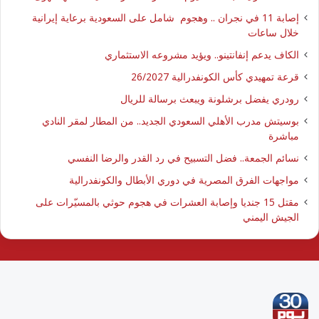
إصابة 11 في نجران .. وهجوم شامل على السعودية برعاية إيرانية
خلال ساعات
الكاف يدعم إنفانتينو.. ويؤيد مشروعه الاستثماري
قرعة تمهيدي كأس الكونفدرالية 26/2027
رودري يفضل برشلونة ويبعث برسالة للريال
بوسيتش مدرب الأهلي السعودي الجديد.. من المطار لمقر النادي
مباشرة
نسائم الجمعة.. فضل التسبيح في رد القدر والرضا النفسي
مواجهات الفرق المصرية في دوري الأبطال والكونفدرالية
مقتل 15 جنديا وإصابة العشرات في هجوم حوثي بالمسيّرات على
الجيش اليمني