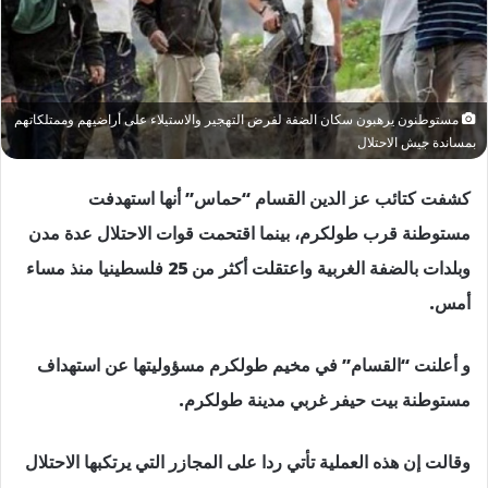
مستوطنون يرهبون سكان الضفة لفرض التهجير والاستيلاء على أراضيهم وممتلكاتهم
بمساندة جيش الاحتلال
كشفت كتائب عز الدين القسام “حماس” أنها استهدفت
مستوطنة قرب طولكرم، بينما اقتحمت قوات الاحتلال عدة مدن
وبلدات بالضفة الغربية واعتقلت أكثر من 25 فلسطينيا منذ مساء
أمس.
و أعلنت “القسام” في مخيم طولكرم مسؤوليتها عن استهداف
مستوطنة بيت حيفر غربي مدينة طولكرم.
وقالت إن هذه العملية تأتي ردا على المجازر التي يرتكبها الاحتلال