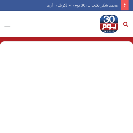
محمد شكر يكتب لـ «30 يوم»: «الكرنك».. أزمة سينما أتلفها الهوى
بحث
الق
عن