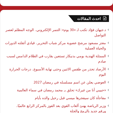
احدث المقالات
د.جيهان فؤاد تكتب لـ «30 يوم»: التنمر الإلكتروني.. الوجه المظلم لعصر
التواصل
معتز مسعود مرشح عضوية مركز شباب التحرير.. قيادي أثقلته الدورات
والحياة العملية
الممثلة الهندية بومي بدنيكار تستعين بقارب في الظلام الدامس لسبب
صادم
الأرصاد تحذر من طقس الاثنين وحتى نهاية الأسبوع.. درجات الحرارة
اليوم
العوضي يعلن عن اسم مسلسله في رمضان 2027
​«حبيبي أنا من غيرك» تحلق بـ محمد رمضان في سماء العالمية
مفاجأة كان سيفجرها ميسي قبل رحيل والده بأيام
وزير الرياضة يهنئ ألعاب القوي بعد الفوز بالمركز الرابع عالميًا..
ورقم جديد بالرمح والجلة