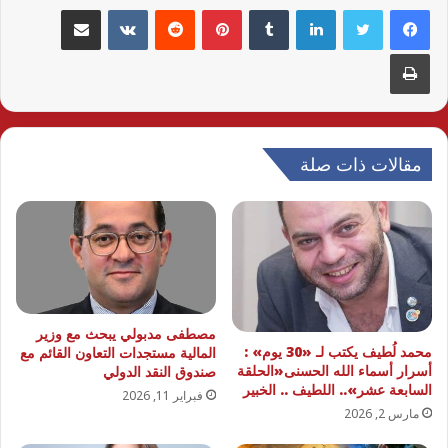
لينكدإن
بينتيريست
مشاركة عبر البريد
طباعة
مقالات ذات صلة
مصطفى مدبولي يبحث مع وزير
محمد لُطيف يكتب لـ «30 يوم» :
المالية مستجدات التعاون القائم مع
أسرار أسماء الله الحسنى«الحلقة
صندوق النقد الدولي
السابعة عشر».. اللطيف .. الخبير
فبراير 11, 2026
مارس 2, 2026