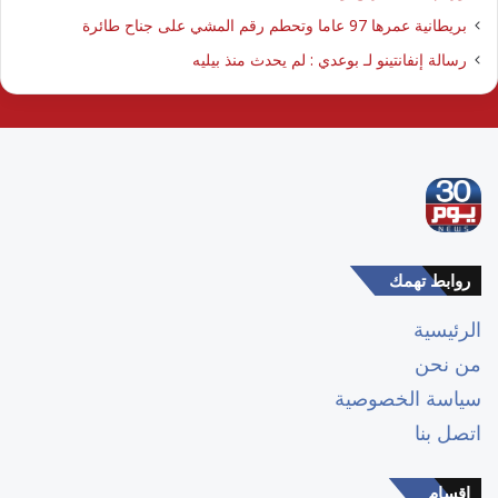
بريطانية عمرها 97 عاما وتحطم رقم المشي على جناح طائرة
رسالة إنفانتينو لـ بوعدي : لم يحدث منذ بيليه
روابط تهمك
الرئيسية
من نحن
سياسة الخصوصية
اتصل بنا
اقسام