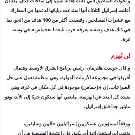
و تحولت المناطق التي كانت هادئة نسبياً إلى ساحات قتال، بعد أن
أعلنت إسرائيل الثلاثاء أنها استدعت دباباتها لدعمها في المعارك
مع عشرات المسلحين، وقصفت أكثر من 100 هدف من الجو، بما
في ذلك هدف وصفته بغرفة حرب تابعة لـ«حماس» في وسط
غزة.
لن تُهزم
و قال جوست هلترمان، رئيس برنامج الشرق الأوسط وشمال
أفريقيا في مجموعة الأزمات الدولية، وهي منظمة تعمل على حل
الصراعات، إن «(حماس) موجودة في كل مكان في غزة، وهي
بعيدة كل البعد عن الهزيمة، مايعني أنها ستكون حربًا إلى الأبد، وهو
مايثير جدا قلق إسرائيل.
ووفقاً لمسؤولين عسكريين إسرائيليين حاليين وسابقين،
وتقديرات استخباراتية أمريكية، فإن النتيجة الطبيعية هي أن