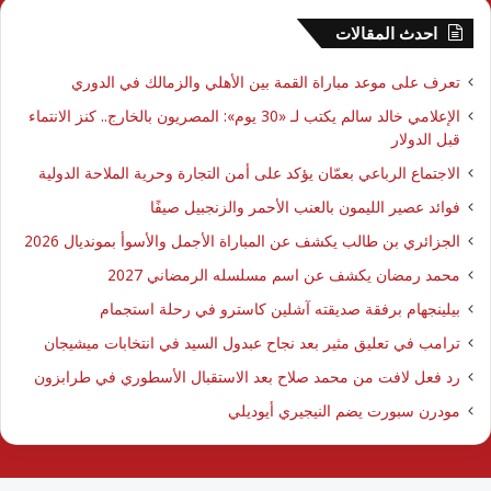
احدث المقالات
تعرف على موعد مباراة القمة بين الأهلي والزمالك في الدوري
الإعلامي خالد سالم يكتب لـ «30 يوم»: المصريون بالخارج.. كنز الانتماء
قبل الدولار
الاجتماع الرباعي بعمّان يؤكد على أمن التجارة وحرية الملاحة الدولية
فوائد عصير الليمون بالعنب الأحمر والزنجبيل صيفًا
الجزائري بن طالب يكشف عن المباراة الأجمل والأسوأ بمونديال 2026
محمد رمضان يكشف عن اسم مسلسله الرمضاني 2027
بيلينجهام برفقة صديقته آشلين كاسترو في رحلة استجمام
ترامب في تعليق مثير بعد نجاح عبدول السيد في انتخابات ميشيجان
رد فعل لافت من محمد صلاح بعد الاستقبال الأسطوري في طرابزون
مودرن سبورت يضم النيجيري أيوديلي