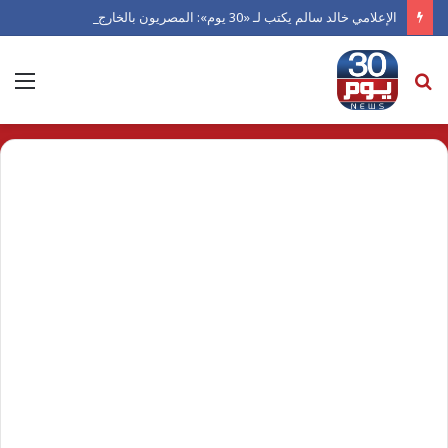
الإعلامي خالد سالم يكتب لـ «30 يوم»: المصريون بالخارج.. كنز الانتماء قبل الدولار
بحث
الق
عن