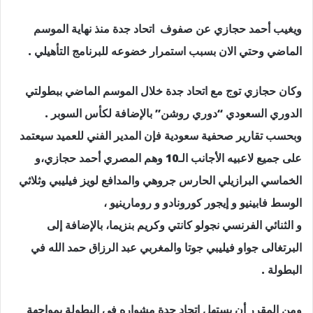
ويغيب أحمد حجازي عن صفوف اتحاد جدة منذ نهاية الموسم
الماضي وحتي الان بسبب استمرار خضوعه للبرنامج التأهيلي .
وكان حجازي توج مع اتحاد جدة خلال الموسم الماضي ببطولتي
الدوري السعودي “دوري روشن” بالإضافة لكأس السوبر .
وبحسب تقارير صحفية سعودية فإن المدير الفني للعميد سيعتمد
على جميع لاعبيه الأجانب الـ10 وهم المصري أحمد حجازي،و
الخماسي البرازيلي الحارس جروهي والمدافع لويز فيليبي وثلاثي
الوسط فابينيو و إيجور كورونادو و رومارينيو ،
و الثنائي الفرنسي نجولو كانتي وكريم بنزيما، بالإضافة إلى
البرتغالى جواو فيليبي جوتا والمغربي عبد الرزاق حمد الله في
البطولة .
ومن المقرر أن يستهل اتحاد جدة مشواره في البطولة بمواجهة