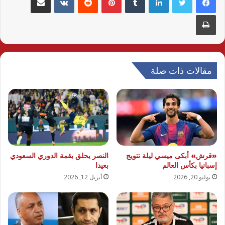
طباعة
مقالات ذات صلة
«قرش» أبكى ميسي ليلة تتويج
النصر يحلق بقمة الدوري السعودي
إسبانيا بكأس العالم
بعيدا
يوليو 20, 2026
أبريل 12, 2026