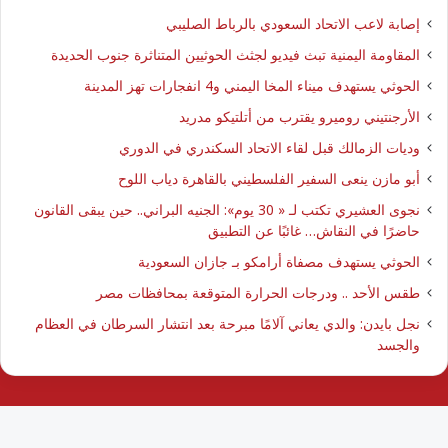
إصابة لاعب الاتحاد السعودي بالرباط الصليبي
المقاومة اليمنية تبث فيديو لجثث الحوثيين المتناثرة جنوب الحديدة
الحوثي يستهدف ميناء المخا اليمني و4 انفجارات تهز المدينة
الأرجنتيني روميرو يقترب من أتلتيكو مدريد
وديات الزمالك قبل لقاء الاتحاد السكندري في الدوري
أبو مازن ينعى السفير الفلسطيني بالقاهرة دياب اللوح
نجوى العشيري تكتب لـ « 30 يوم»: الجنيه البراني.. حين يبقى القانون
حاضرًا في النقاش… غائبًا عن التطبيق
الحوثي يستهدف مصفاة أرامكو بـ جازان السعودية
طقس الأحد .. ودرجات الحرارة المتوقعة بمحافظات مصر
نجل بايدن: والدي يعاني آلامًا مبرحة بعد انتشار السرطان في العظام
والجسد