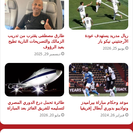
ريال مدريد يستهدف عودة
طارق مصطفى يقترب من تدريب
الأرجنتيني نيكو باز
الزمالك والتصريحات النارية تطيح
بعبد الرؤوف
يونيو 25, 2026
ديسمبر 29, 2025
موعد وحكام مباراة بيراميدز
طائرة تحمل درع الدوري المصري
ونواذيبو بدوري أبطال إفريقيا
لتسليمه للفريق الفائز بعد المباراة
فبراير 26, 2024
مايو 20, 2026