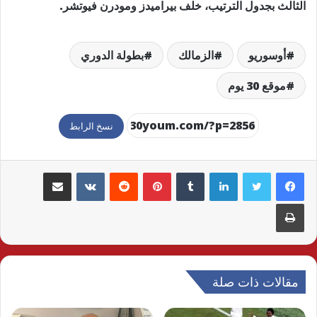
الثالث بجدول الترتيب، خلف بيراميدز ومودرن فيوتشر.
أوسوريو
الزمالك
بطولة الدوري
موقع 30 يوم
نسخ الرابط
لينكدإن
بينتيريست
مشاركة عبر البريد
طباعة
مقالات ذات صلة