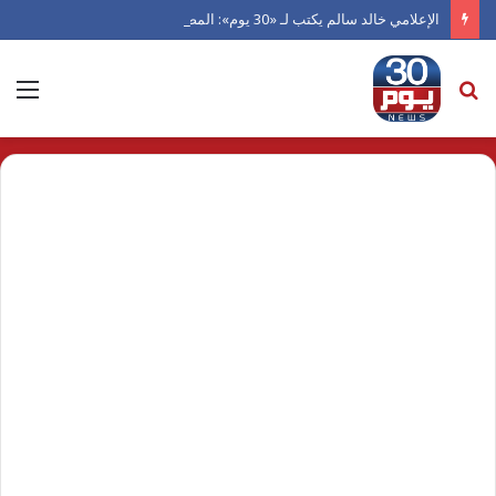
الإعلامي خالد سالم يكتب لـ «30 يوم»: المصريون بالخارج.. كنز الانتماء قبل الدولار
بحث
الق
عن