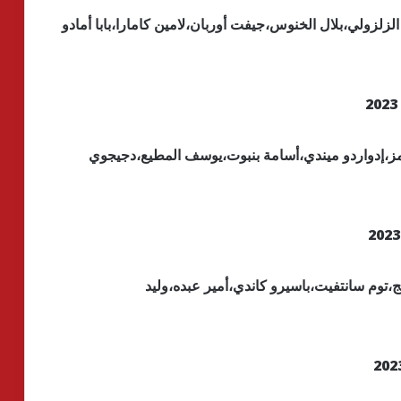
الزلزولي،بلال الخنوس،جيفت أوربان،لامين كامارا،بابا أمادو
ليامز،إدواردو ميندي،أسامة بنبوت،يوسف المطيع،دجيجوي
،توم سانتفيت،باسيرو كاندي،أمير عبده،وليد