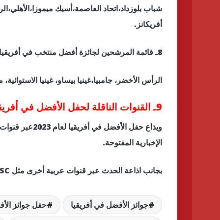
شباب بلوزداد،اتحاد العاصمة،أسيك ميموزا،الأهلي،ال
أفريكانز.
8ـ قائمة المرشحين لجائزة أفضل منتخب في أفريقيا 2023
الرأس الأخضر، جامبيا،غينيا بيساو، غينيا الاستوائية، مو
9ـ القنوات الناقلة لحفل الأفضل في أفريقيا 2023
ويذاع حفل الأفضل
الإخبارية المفتوحة.
بجانب اذاعة الحدث عبر قنوات عربية أخرى مثل SSC وأبوظبي الرياضية وأون تايم سبورتس المصرية.
جوائز الأفضل في أفريقيا
حفل جوائز الأف