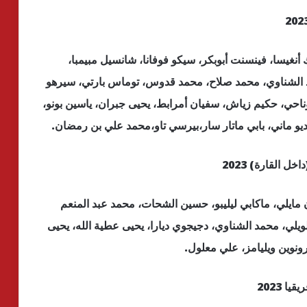
أنغيسا، فينسنت أبوبكر، سيكو فوفانا، شانسيل مبيمبا،
د الشناوي، محمد صلاح، محمد قدوس، توماس بارتي، سيرهو
حي، حكيم زياش، سفيان أمرابط، يحيى جبران، ياسين بونو،
يو ماني، بابي ماتار سار،بيرسي تاو،محمد علي بن رمضان.
 مايلي، ماكابي ليليبو، حسين الشحات، محمد عبد المنعم
يلي، محمد الشناوي، دجيجوي ديارا، يحيى عطية الله، يحيى
ونوين ويليامز، علي معلول.