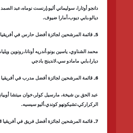
دانجو أوتارا، سوليماني أليو،إرنست نوماه،عبد الصمد 
ديالو،بابي ديوب،أمارا ضيوف.
5ـ قائمة المرشحين لجائزة أفضل حارس في أفريقيا 2023
محمد الشناوي، ياسين بونو،أندريه أونانا،رونوين وي
ديارا،بابي مامادو سي،لاندينج بادجي
6ـ قائمة المرشحين لجائزة أفضل مدرب في أفريقيا 2023
عبد الحق بن شيخة، مارسيل كولر،خوان ميتشا أوبيانج
الركراركي،تشيكونهو كوندي،أليو سيسيه.
7ـ قائمة المرشحين لجائزة أفضل فريق في أفريقيا 2023