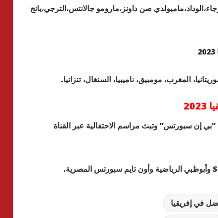
رجاء،الوداد،ماميولدي صن داونز،مارومو جالانتس،الترجي،يانج
ريتانيا، المغرب، مومبيق، ناميبيا، السنغال، تنزانيا.
 في أفريقيا لعام 2023عبر قنوات “بي إن سبورتس” وتبث مراسم الاحتفالية عبر القناة
ضل في إفريقيا