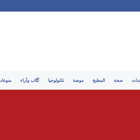
ندات
صحة
المطبخ
موضة
تكنولوجيا
كُتّاب وآراء
منوعات