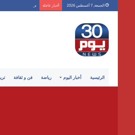
محمد شكر يكتب لـ «30 يوم»: «الكرنك».. أزمة سينما أتلفها الهوى
الجمعة, 7 أغسطس 2026
أخبار عاجلة
الرئيسية
أخبار اليوم
رياضة
فن و ثقافة
تري