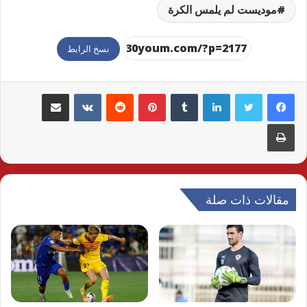
موديست لم يلمس الكرة
نسخ الرابط
لينكدإن
بينتيريست
مشاركة عبر البريد
طباعة
مقالات ذات صلة