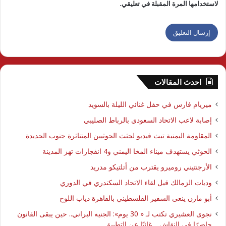
لاستخدامها المرة المقبلة في تعليقي.
احدث المقالات
ميريام فارس في حفل غنائي الليلة بالسويد
إصابة لاعب الاتحاد السعودي بالرباط الصليبي
المقاومة اليمنية تبث فيديو لجثث الحوثيين المتناثرة جنوب الحديدة
الحوثي يستهدف ميناء المخا اليمني و4 انفجارات تهز المدينة
الأرجنتيني روميرو يقترب من أتلتيكو مدريد
وديات الزمالك قبل لقاء الاتحاد السكندري في الدوري
أبو مازن ينعى السفير الفلسطيني بالقاهرة دياب اللوح
نجوى العشيري تكتب لـ « 30 يوم»: الجنيه البراني.. حين يبقى القانون
حاضرًا في النقاش… غائبًا عن التطبيق