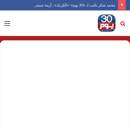
محمد شكر يكتب لـ «30 يوم»: «الكرنك».. أزمة سينما أتلفها الهوى
بحث
الق
عن