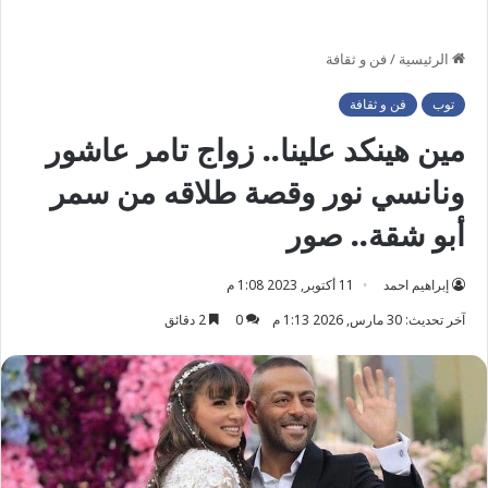
الرئيسية
/
فن و ثقافة
توب
فن و ثقافة
مين هينكد علينا.. زواج تامر عاشور
ونانسي نور وقصة طلاقه من سمر
أبو شقة.. صور
إبراهيم احمد
11 أكتوبر, 2023 1:08 م
آخر تحديث: 30 مارس, 2026 1:13 م
0
2 دقائق