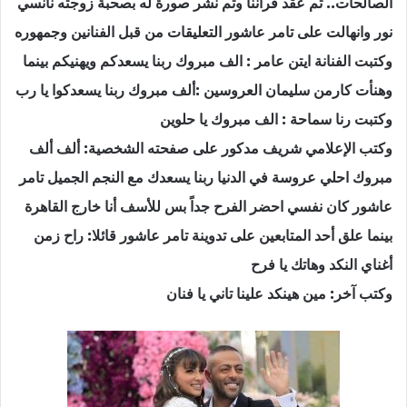
الصالحات.. تم عقد قراننا وتم نشر صورة له بصحبة زوجته نانسي
نور وانهالت على تامر عاشور التعليقات من قبل الفنانين وجمهوره
وكتبت الفنانة ايتن عامر : الف مبروك ربنا يسعدكم ويهنيكم بينما
وهنأت كارمن سليمان العروسين :ألف مبروك ربنا يسعدكوا يا رب
وكتبت رنا سماحة : الف مبروك يا حلوين
وكتب الإعلامي شريف مدكور على صفحته الشخصية: ألف ألف
مبروك احلي عروسة في الدنيا ربنا يسعدك مع النجم الجميل تامر
عاشور كان نفسي احضر الفرح جداً بس للأسف أنا خارج القاهرة
بينما علق أحد المتابعين على تدوينة تامر عاشور قائلا: راح زمن
أغناي النكد وهاتك يا فرح
وكتب آخر: مين هينكد علينا تاني يا فنان