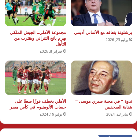
برشلونة يتعاقد مع الألماني أديمي
مجموعة الأهلي.. الجيش الملكي
يهزم يانج التنزاني ويقترب من
يوليو 23, 2026
التأهل
فبراير 8, 2026
ندوة ” في محبة صبري موسى ”
الأهلي يخطف فوزًا صعبًا على
بنقابة الصحفيين
حساب الألومنيوم في كأس مصر
يناير 23, 2024
يوليو 19, 2024