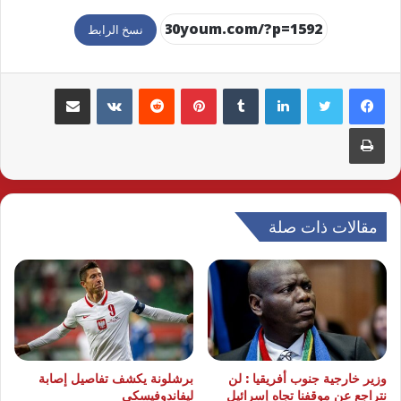
نسخ الرابط
لينكدإن
بينتيريست
مشاركة عبر البريد
طباعة
مقالات ذات صلة
وزير خارجية جنوب أفريقيا : لن
برشلونة يكشف تفاصيل إصابة
نتراجع عن موقفنا تجاه إسرائيل
ليفاندوفيسكي