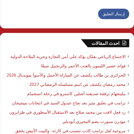
احدث المقالات
الاجتماع الرباعي بعمّان يؤكد على أمن التجارة وحرية الملاحة الدولية
فوائد عصير الليمون بالعنب الأحمر والزنجبيل صيفًا
الجزائري بن طالب يكشف عن المباراة الأجمل والأسوأ بمونديال 2026
محمد رمضان يكشف عن اسم مسلسله الرمضاني 2027
بيلينجهام برفقة صديقته آشلين كاسترو في رحلة استجمام
ترامب في تعليق مثير بعد نجاح عبدول السيد في انتخابات ميشيجان
رد فعل لافت من محمد صلاح بعد الاستقبال الأسطوري في طرابزون
مودرن سبورت يضم النيجيري أيوديلي
مروحية تُقل ترامب كادت تتسبب في كارثة.. والبيت الأبيض يحقق