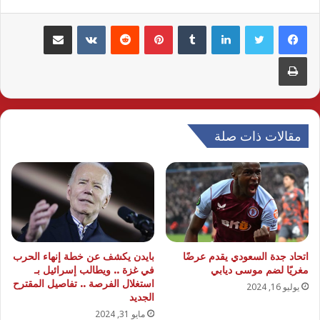
لينكدإن
بينتيريست
مشاركة عبر البريد
طباعة
مقالات ذات صلة
اتحاد جدة السعودي يقدم عرضًا
بايدن يكشف عن خطة إنهاء الحرب
مغريًا لضم موسى ديابي
في غزة .. ويطالب إسرائيل بـ
استغلال الفرصة .. تفاصيل المقترح
يوليو 16, 2024
الجديد
مايو 31, 2024