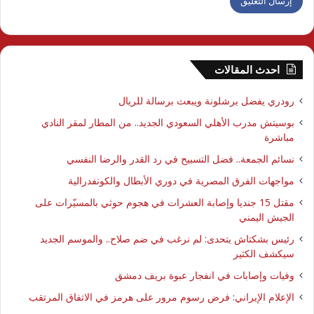
احدث المقالات
رودري يفضل برشلونة ويبعث برسالة للريال
بوسيتش مدرب الأهلي السعودي الجديد.. من المطار لمقر النادي
مباشرة
نسائم الجمعة.. فضل التسبيح في رد القدر والرضا النفسي
مواجهات الفرق المصرية في دوري الأبطال والكونفدرالية
مقتل 15 جنديا وإصابة العشرات في هجوم حوثي بالمسيّرات على
الجيش اليمني
رئيس بشكتاش يتحدى: لم نرغب في ضم صلاح.. والموسم الجديد
سيكشف الكثير
وفيات وإصابات في انفجار عبوة بريف دمشق
الإعلام الإيراني: فرض رسوم مرور على هرمز في الاتفاق المرتقب