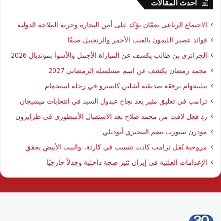
احدث المقالات
الاجتماع الرباعي بعمّان يؤكد على أمن التجارة وحرية الملاحة الدولية
فوائد عصير الليمون بالعنب الأحمر والزنجبيل صيفًا
الجزائري بن طالب يكشف عن المباراة الأجمل والأسوأ بمونديال 2026
محمد رمضان يكشف عن اسم مسلسله الرمضاني 2027
بيلينجهام برفقة صديقته آشلين كاسترو في رحلة استجمام
ترامب في تعليق مثير بعد نجاح عبدول السيد في انتخابات ميشيجان
رد فعل لافت من محمد صلاح بعد الاستقبال الأسطوري في طرابزون
مودرن سبورت يضم النيجيري أيوديلي
مروحية تُقل ترامب كادت تتسبب في كارثة.. والبيت الأبيض يحقق
الإعدامات العلنية في إيران ثتير ضجة داخلية وجدلاً خارجيًا