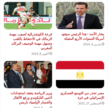
بشار الأسد : هذا الرئيس سيقود
قرعة الكونفدرالية تُصعِب مهمة
أمريكا السنوات الأربع المقبلة
الزمالك في الاحتفاظ باللقب
وتسهل مهمة الوصيف البركان
مارس 4, 2024
المغربي
أكتوبر 8, 2024
مصر تحذر من التوسع العسكري
وزير الرياضة يتفقد استعدادات
الإسرائيلي في غزة
لاعبي التايكوندو ورفع الأثقال
والجمباز لأولمبياد باريس
أغسطس 21, 2025
يونيو 5, 2024