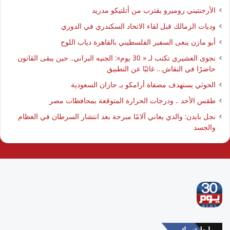
الأرجنتيني روميرو يقترب من أتلتيكو مدريد
وديات الزمالك قبل لقاء الاتحاد السكندري في الدوري
أبو مازن ينعى السفير الفلسطيني بالقاهرة دياب اللوح
نجوى العشيري تكتب لـ « 30 يوم»: الجنيه البراني.. حين يبقى القانون
حاضرًا في النقاش… غائبًا عن التطبيق
الحوثي يستهدف مصفاة أرامكو بـ جازان السعودية
طقس الأحد .. ودرجات الحرارة المتوقعة بمحافظات مصر
نجل بايدن: والدي يعاني آلامًا مبرحة بعد انتشار السرطان في العظام
والجسد
روابط تهمك