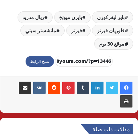
باير ليفركوزن
بايرن ميونخ
ريال مدريد
فلوريان فيرتز
فيرتز
مانشستر سيتي
موقع 30 يوم
نسخ الرابط
لينكدإن
بينتيريست
مشاركة عبر البريد
طباعة
مقالات ذات صلة