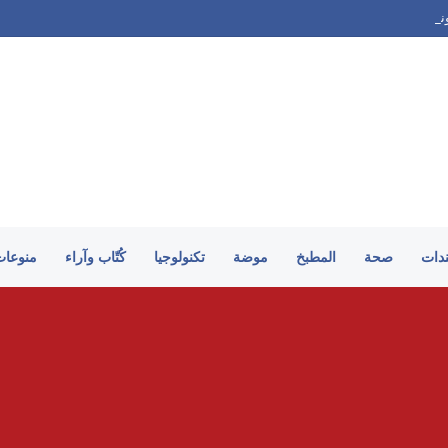
ية 26/2027
ندات
صحة
المطبخ
موضة
تكنولوجيا
كُتّاب وآراء
منوعات