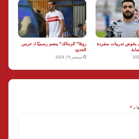
 يخوض تدريبات منفردة
روقا” الزمالك” ينضم رسميًا لـ حرس
صابة
الحدود
سبتمبر 19, 2024
ا بـ
*