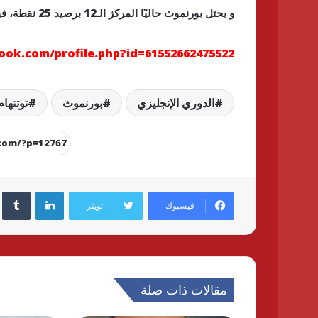
و يحتل بورنموث حاليًا المركز الـ12 برصيد 25 نقطة، فيما يحتل توتنهام المركز الخامس برصيد 36 نقطة.
ook.com/profile.php?id=61552662475522
الدوري الإنجليزي
بورنموث
توتنهام
لينكدإن
فيسبوك
تويتر
مقالات ذات صلة