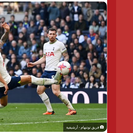
فريق توتنهام - أرشيفية