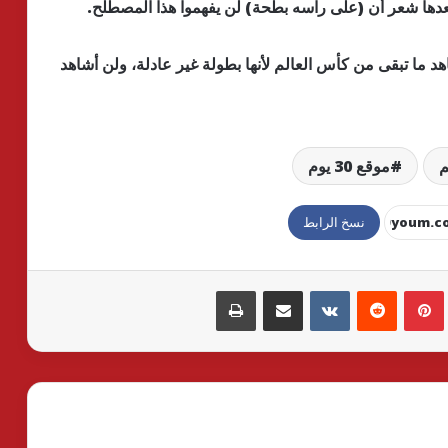
دها شعر أن (على راسه بطحة) لن يفهموا هذا المصطلح.
 ما تبقى من كأس العالم لأنها بطولة غير عادلة، ولن أشاهد
م
موقع 30 يوم
نسخ الرابط
بينتيريست
مشاركة عبر البريد
طباعة