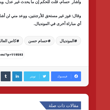
وأشار حسام، قلت للحكم إن ما يحدث غير عدل، وبع
وقال: فوز غير مستحق للأرجنتين، ووعد مني لن أشاهد
أي مباراة أخرى في المونديال.
المونديال
حسام حسن
كاس العال
لينكدإن
فيسبوك
تويتر
مقالات ذات صلة