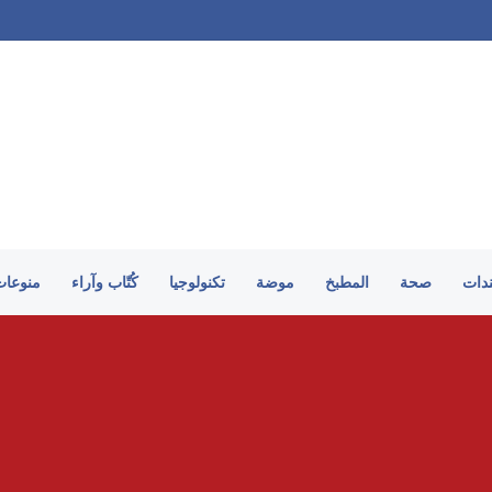
 ويؤيد مشروعه الاستثماري
ندات
صحة
المطبخ
موضة
تكنولوجيا
كُتّاب وآراء
منوعات