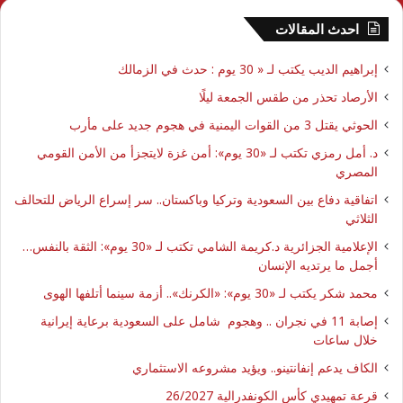
احدث المقالات
إبراهيم الديب يكتب لـ « 30 يوم : حدث في الزمالك
الأرصاد تحذر من طقس الجمعة ليلًا
الحوثي يقتل 3 من القوات اليمنية في هجوم جديد على مأرب
د. أمل رمزي تكتب لـ «30 يوم»: أمن غزة لايتجزأ من الأمن القومي
المصري
اتفاقية دفاع بين السعودية وتركيا وباكستان.. سر إسراع الرياض للتحالف
الثلاثي
الإعلامية الجزائرية د.كريمة الشامي تكتب لـ «30 يوم»: الثقة بالنفس…
أجمل ما يرتديه الإنسان
محمد شكر يكتب لـ «30 يوم»: «الكرنك».. أزمة سينما أتلفها الهوى
إصابة 11 في نجران .. وهجوم شامل على السعودية برعاية إيرانية
خلال ساعات
الكاف يدعم إنفانتينو.. ويؤيد مشروعه الاستثماري
قرعة تمهيدي كأس الكونفدرالية 26/2027