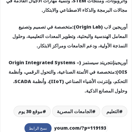
والروبوتات، ومنتجات STEM، وتنمية مهارات الأجيال القادمة في
مجالات البرمجة والذكاء الاصطناعي والابتكار.
أوريجين لاب (Origin Lab):متخصصة في تصميم وتصنيع
المعامل الهندسية والبحثية، وتطوير المعدات التعليمية، وحلول
النمذجة الأولية، ودعم الجامعات ومراكز الابتكار.
أوريجينإنتجريتد سيستمز (Origin Integrated Systems –
OIS):متخصصة في الأتمتة الصناعية، والتحول الرقمي، وأنظمة
التحكم، وإنترنت الأشياء الصناعي (IIoT)، وأنظمة SCADA،
وحلول المصانع الذكية.
التعليم
الجامعات المصرية
موقع 30 يوم
نسخ الرابط