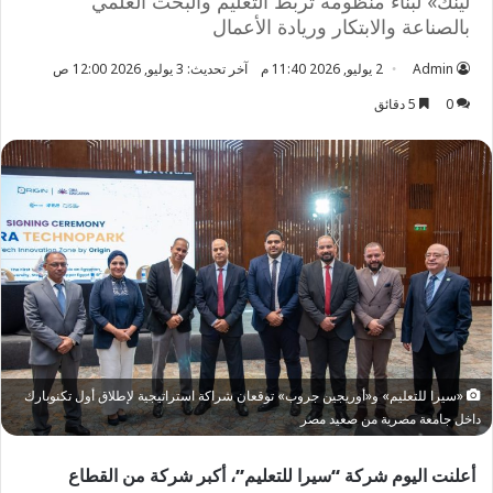
لينك» لبناء منظومة تربط التعليم والبحث العلمي
بالصناعة والابتكار وريادة الأعمال
Admin
2 يوليو, 2026 11:40 م
آخر تحديث: 3 يوليو, 2026 12:00 ص
0
5 دقائق
«سيرا للتعليم» و«أوريجين جروب» توقعان شراكة استراتيجية لإطلاق أول تكنوبارك
داخل جامعة مصرية من صعيد مصر
أعلنت اليوم شركة “سيرا للتعليم”، أكبر شركة من القطاع