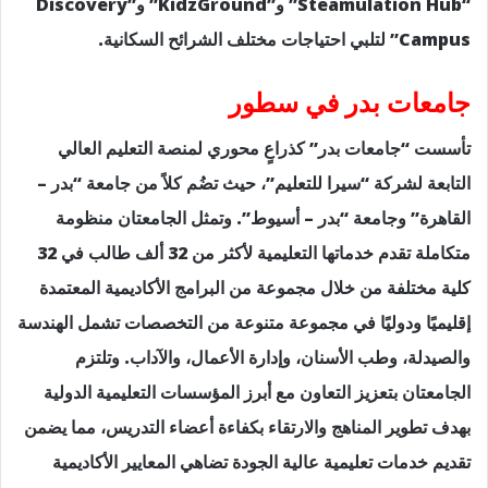
“Steamulation Hub” و”KidzGround” و”Discovery
Campus” لتلبي احتياجات مختلف الشرائح السكانية.
جامعات بدر في سطور
تأسست “جامعات بدر” كذراعٍ محوري لمنصة التعليم العالي
التابعة لشركة “سيرا للتعليم”، حيث تضُم كلاً من جامعة “بدر –
القاهرة” وجامعة “بدر – أسيوط”. وتمثل الجامعتان منظومة
متكاملة تقدم خدماتها التعليمية لأكثر من 32 ألف طالب في 32
كلية مختلفة من خلال مجموعة من البرامج الأكاديمية المعتمدة
إقليميًا ودوليًا في مجموعة متنوعة من التخصصات تشمل الهندسة
والصيدلة، وطب الأسنان، وإدارة الأعمال، والآداب. وتلتزم
الجامعتان بتعزيز التعاون مع أبرز المؤسسات التعليمية الدولية
بهدف تطوير المناهج والارتقاء بكفاءة أعضاء التدريس، مما يضمن
تقديم خدمات تعليمية عالية الجودة تضاهي المعايير الأكاديمية