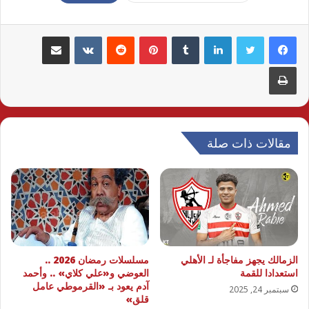
لينكدإن
بينتيريست
مشاركة عبر البريد
طباعة
مقالات ذات صلة
الزمالك يجهز مفاجأة لـ الأهلي
مسلسلات رمضان 2026 ..
استعدادا للقمة
العوضي و«علي كلاي» .. وأحمد
آدم يعود بـ «القرموطي عامل
سبتمبر 24, 2025
قلق»