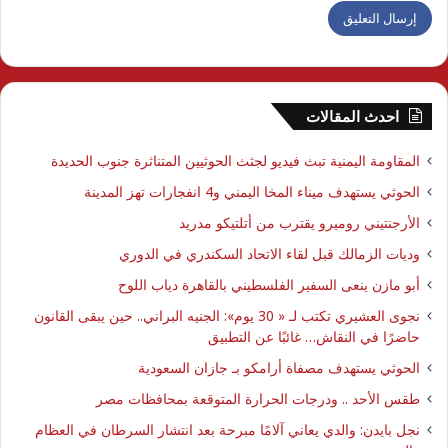
احدث المقالات
المقاومة اليمنية تبث فيديو لجثث الحوثيين المتناثرة جنوب الحديدة
الحوثي يستهدف ميناء المخا اليمني و4 انفجارات تهز المدينة
الأرجنتيني روميرو يقترب من أتلتيكو مدريد
وديات الزمالك قبل لقاء الاتحاد السكندري في الدوري
أبو مازن ينعى السفير الفلسطيني بالقاهرة دياب اللوح
نجوى العشيري تكتب لـ « 30 يوم»: الجنيه البراني.. حين يبقى القانون
حاضرًا في النقاش… غائبًا عن التطبيق
الحوثي يستهدف مصفاة أرامكو بـ جازان السعودية
طقس الأحد .. ودرجات الحرارة المتوقعة بمحافظات مصر
نجل بايدن: والدي يعاني آلامًا مبرحة بعد انتشار السرطان في العظام