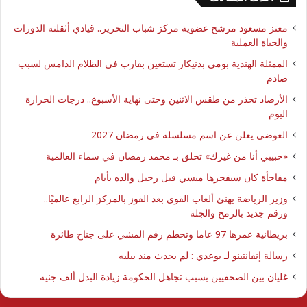
معتز مسعود مرشح عضوية مركز شباب التحرير.. قيادي أثقلته الدورات
والحياة العملية
الممثلة الهندية بومي بدنيكار تستعين بقارب في الظلام الدامس لسبب
صادم
الأرصاد تحذر من طقس الاثنين وحتى نهاية الأسبوع.. درجات الحرارة
اليوم
العوضي يعلن عن اسم مسلسله في رمضان 2027
​«حبيبي أنا من غيرك» تحلق بـ محمد رمضان في سماء العالمية
مفاجأة كان سيفجرها ميسي قبل رحيل والده بأيام
وزير الرياضة يهنئ ألعاب القوي بعد الفوز بالمركز الرابع عالميًا..
ورقم جديد بالرمح والجلة
بريطانية عمرها 97 عاما وتحطم رقم المشي على جناح طائرة
رسالة إنفانتينو لـ بوعدي : لم يحدث منذ بيليه
غليان بين الصحفيين بسبب تجاهل الحكومة زيادة البدل ألف جنيه