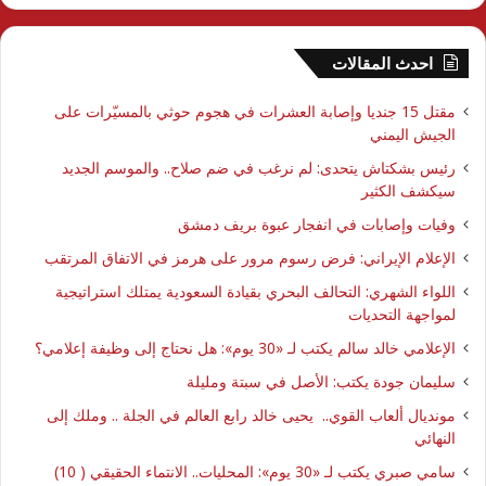
احدث المقالات
مقتل 15 جنديا وإصابة العشرات في هجوم حوثي بالمسيّرات على
الجيش اليمني
رئيس بشكتاش يتحدى: لم نرغب في ضم صلاح.. والموسم الجديد
سيكشف الكثير
وفيات وإصابات في انفجار عبوة بريف دمشق
الإعلام الإيراني: فرض رسوم مرور على هرمز في الاتفاق المرتقب
اللواء الشهري: التحالف البحري بقيادة السعودية يمتلك استراتيجية
لمواجهة التحديات
الإعلامي خالد سالم يكتب لـ «30 يوم»: هل نحتاج إلى وظيفة إعلامي؟
سليمان جودة يكتب: الأصل في سبتة ومليلة
مونديال ألعاب القوي.. يحيى خالد رابع العالم في الجلة .. وملك إلى
النهائي
سامي صبري يكتب لـ «30 يوم»: المحليات.. الانتماء الحقيقي ( 10)