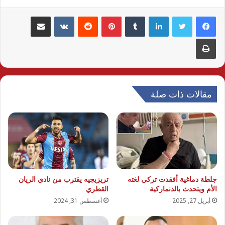
لينكدإن
بينتيريست
مشاركة عبر البريد
طباعة
مقالات ذات صلة
جلطة دماغية أفقدت تركي لغته
تريزيجيه يقترب من نادي الريان
الأم ويتحدث بالدنماركية
القطري
أبريل 27, 2025
أغسطس 31, 2024