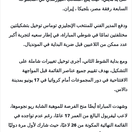
السابعة رفقة مصر، بلجيكا ، إيران.
ودفع المدير الفني للمنتخب الإنجليزي توماس توخيل بتشكيلتين
مختلفتين تمامًا في شوطي المباراة، في إطار سعيه لتجربة أكبر
عدد ممكن من اللاعبين قبل ضربة البداية في المونديال.
ومع بداية الشوط الثاني، أجرى توخيل تغييرات شاملة على
التشكيل، بهدف تقييم جميع عناصر القائمة قبل المواجهة
الافتتاحية في دور المجموعات أمام كرواتيا في 17 يونيو بمدينة
دالاس.
وشهدت المباراة أيضًا منح الفرصة للموهبة الشابة ريو نجوموها،
لاعب ليفربول البالغ من العمر 17 عامًا، رغم عدم تواجده في
القائمة النهائية المكونة من 26 لاعبًا، حيث شارك لأول مرة دوليًا