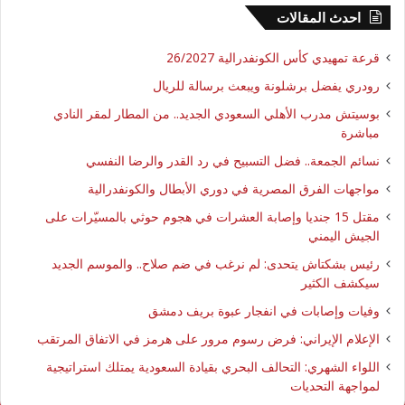
احدث المقالات
قرعة تمهيدي كأس الكونفدرالية 26/2027
رودري يفضل برشلونة ويبعث برسالة للريال
بوسيتش مدرب الأهلي السعودي الجديد.. من المطار لمقر النادي
مباشرة
نسائم الجمعة.. فضل التسبيح في رد القدر والرضا النفسي
مواجهات الفرق المصرية في دوري الأبطال والكونفدرالية
مقتل 15 جنديا وإصابة العشرات في هجوم حوثي بالمسيّرات على
الجيش اليمني
رئيس بشكتاش يتحدى: لم نرغب في ضم صلاح.. والموسم الجديد
سيكشف الكثير
وفيات وإصابات في انفجار عبوة بريف دمشق
الإعلام الإيراني: فرض رسوم مرور على هرمز في الاتفاق المرتقب
اللواء الشهري: التحالف البحري بقيادة السعودية يمتلك استراتيجية
لمواجهة التحديات