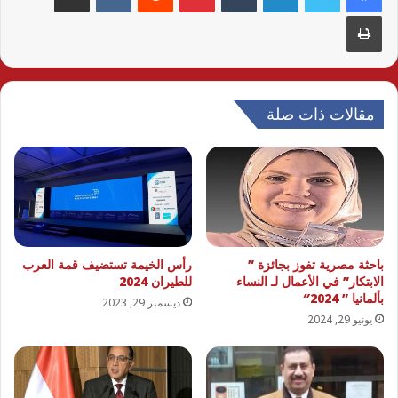
طباعة
مقالات ذات صلة
باحثة مصرية تفوز بجائزة ”
رأس الخيمة تستضيف قمة العرب
الابتكار” في الأعمال لـ النساء
للطيران 2024
بألمانيا ” 2024″
ديسمبر 29, 2023
يونيو 29, 2024