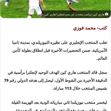
هاري كين-ترامب يتحدث عن نجم إنجلترا هاري كين
كتب- محمد فوزي
تغلب المنتخب الإنجليزي على نظيره النيوزيلندي، بمدينة تامبا
الأمريكية، ضمن التحضيرات الأخيرة قبل انطلاق بطولة كأس
العالم.
سجل قائد المنتخب هاري كين الهدف الوحيد لإنجلترا برأسية في
الدقيقة الأخيرة من الشوط الأول، ليصل إلى هدفه الدولي رقم 79
بقميص المنتخب خلال 113 مباراة.
ليخسر منتخب نيوزيلندا ثاني مبارياته الودية بعد الهزيمة القيلة
على يد هايتي، حيث يقع المنتخب النيوزلندي في المجموعة