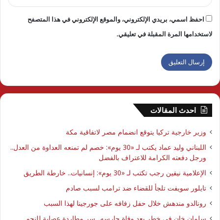
احفظ اسمي، بريدي الإلكتروني، والموقع الإلكتروني في هذا المتصفح
لاستخدامها المرة المقبلة في تعليقي.
احدث المقالات
وزير خارجية تركيا يتوقع انضمام مصر لاتفاقية مكة
اللبناني وليد عماد يكتب لـ «30 يوم»: خصم لم تمنعه العداوة من العدل..
ورجل دفعته الكرامة للاعتراف بالفضل
الإعلامية نيفين رجب تكتب لـ «30 يوم»: إنسانيات.. خارطة الطريق
تايلور سويفت تلجأ للقضاء ضد ترامب لسبب صادم
رونالدو مندهش خلال حفل زفافه على جورجينا لهذا السبب
سلمان خان في خطر بعد وفاة حارسه.. سر مطاردة عصابة للنجم