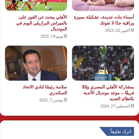
أسماء بنات جديدة.. تشكيلة مميزة
الأهلي يبحث عن الفوز على
وراقية جدًا لا تفوتك
بالميراس البرازيلي اليوم في
المونديال
أكتوبر 22, 2023
يونيو 19, 2025
بمشاركة الأهلي المصري و32
سلامة رئيسًا لنادي الاتحاد
فريقًا .. موعد مونديال الأندية
السكندري
بالنظام الجديد
نوفمبر 7, 2025
أغسطس 27, 2024
اترك تعليقاً