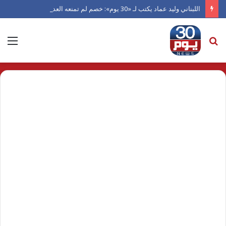
اللبناني وليد عماد يكتب لـ «30 يوم»: خصم لم تمنعه العداوة من العدل.. ورجل دفعته الكرامة للاعتراف بالفضل
بحث
الق
عن