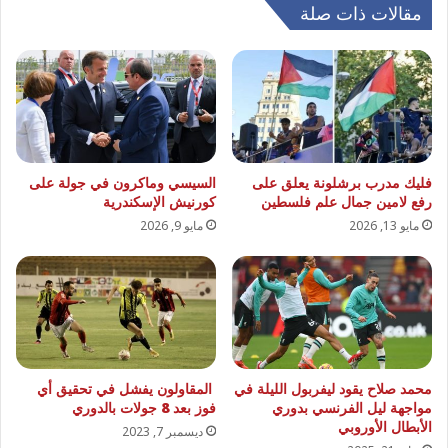
مقالات ذات صلة
فليك مدرب برشلونة يعلق على
السيسي وماكرون في جولة على
رفع لامين جمال علم فلسطين
كورنيش الإسكندرية
مايو 13, 2026
مايو 9, 2026
محمد صلاح يقود ليفربول الليلة في
المقاولون يفشل في تحقيق أي
مواجهة ليل الفرنسي بدوري
فوز بعد 8 جولات بالدوري
الأبطال الأوروبي
ديسمبر 7, 2023