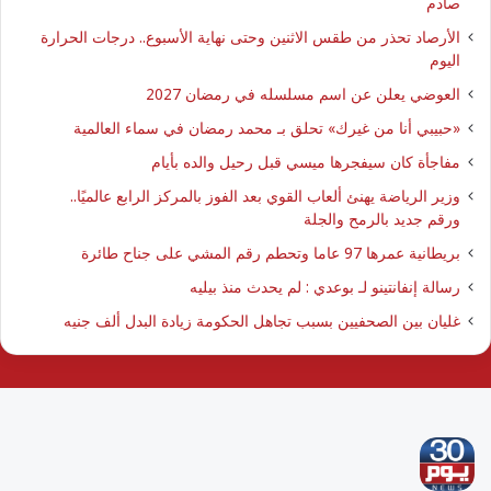
صادم
الأرصاد تحذر من طقس الاثنين وحتى نهاية الأسبوع.. درجات الحرارة
اليوم
العوضي يعلن عن اسم مسلسله في رمضان 2027
​«حبيبي أنا من غيرك» تحلق بـ محمد رمضان في سماء العالمية
مفاجأة كان سيفجرها ميسي قبل رحيل والده بأيام
وزير الرياضة يهنئ ألعاب القوي بعد الفوز بالمركز الرابع عالميًا..
ورقم جديد بالرمح والجلة
بريطانية عمرها 97 عاما وتحطم رقم المشي على جناح طائرة
رسالة إنفانتينو لـ بوعدي : لم يحدث منذ بيليه
غليان بين الصحفيين بسبب تجاهل الحكومة زيادة البدل ألف جنيه