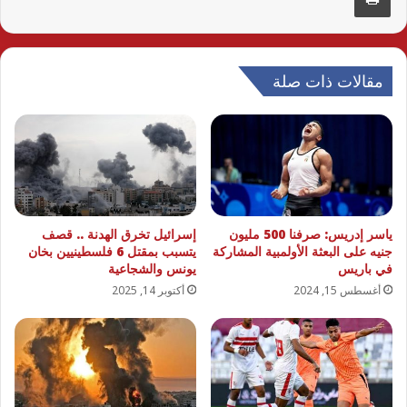
مقالات ذات صلة
ياسر إدريس: صرفنا 500 مليون
إسرائيل تخرق الهدنة .. قصف
جنيه على البعثة الأولمبية المشاركة
يتسبب بمقتل 6 فلسطينيين بخان
في باريس
يونس والشجاعية
أغسطس 15, 2024
أكتوبر 14, 2025