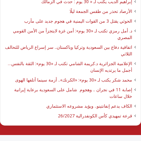
إبراهيم الديب يكتب لـ « 30 يوم : حدث في الزمالك
الأرصاد تحذر من طقس الجمعة ليلًا
الحوثي يقتل 3 من القوات اليمنية في هجوم جديد على مأرب
د. أمل رمزي تكتب لـ «30 يوم»: أمن غزة لايتجزأ من الأمن القومي
المصري
اتفاقية دفاع بين السعودية وتركيا وباكستان.. سر إسراع الرياض للتحالف
الثلاثي
الإعلامية الجزائرية د.كريمة الشامي تكتب لـ «30 يوم»: الثقة بالنفس…
أجمل ما يرتديه الإنسان
محمد شكر يكتب لـ «30 يوم»: «الكرنك».. أزمة سينما أتلفها الهوى
إصابة 11 في نجران .. وهجوم شامل على السعودية برعاية إيرانية
خلال ساعات
الكاف يدعم إنفانتينو.. ويؤيد مشروعه الاستثماري
قرعة تمهيدي كأس الكونفدرالية 26/2027