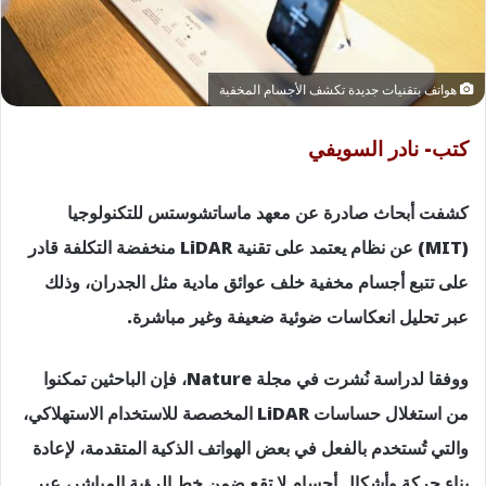
هواتف بتقنيات جديدة تكشف الأجسام المخفية
كتب- نادر السويفي
كشفت أبحاث صادرة عن معهد ماساتشوستس للتكنولوجيا
(MIT) عن نظام يعتمد على تقنية LiDAR منخفضة التكلفة قادر
على تتبع أجسام مخفية خلف عوائق مادية مثل الجدران، وذلك
عبر تحليل انعكاسات ضوئية ضعيفة وغير مباشرة.
ووفقا لدراسة نُشرت في مجلة Nature، فإن الباحثين تمكنوا
من استغلال حساسات LiDAR المخصصة للاستخدام الاستهلاكي،
والتي تُستخدم بالفعل في بعض الهواتف الذكية المتقدمة، لإعادة
بناء حركة وأشكال أجسام لا تقع ضمن خط الرؤية المباشر، عبر