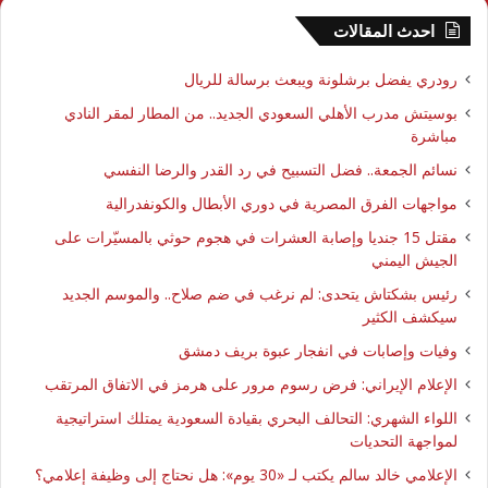
احدث المقالات
رودري يفضل برشلونة ويبعث برسالة للريال
بوسيتش مدرب الأهلي السعودي الجديد.. من المطار لمقر النادي
مباشرة
نسائم الجمعة.. فضل التسبيح في رد القدر والرضا النفسي
مواجهات الفرق المصرية في دوري الأبطال والكونفدرالية
مقتل 15 جنديا وإصابة العشرات في هجوم حوثي بالمسيّرات على
الجيش اليمني
رئيس بشكتاش يتحدى: لم نرغب في ضم صلاح.. والموسم الجديد
سيكشف الكثير
وفيات وإصابات في انفجار عبوة بريف دمشق
الإعلام الإيراني: فرض رسوم مرور على هرمز في الاتفاق المرتقب
اللواء الشهري: التحالف البحري بقيادة السعودية يمتلك استراتيجية
لمواجهة التحديات
الإعلامي خالد سالم يكتب لـ «30 يوم»: هل نحتاج إلى وظيفة إعلامي؟