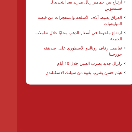
ارتياح بين جماهير ريال مدريد بعد التجديد لـ
فينيسيوس
العراق يضبط آلاف الأسلحة والمتفجرات من قبضة
الميليشبات
ارتفاع ملحوظ في أسعار الذهب محليًا خلال تعاملات
الجمعة
تفاصيل زفاف رونالدو الأسطوري على صديقته
جورجينا
زلزال جديد يضرب الصين خلال 10 أيام
هيثم حسن يقترب بقوة من سيلتك الاسكتلندي