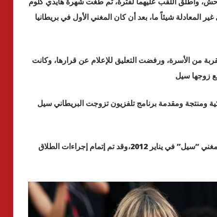
وحش، وأطلق اللقب عليهما لفترة، ثم طغت شهرة هايدي كلوم
ر المعادلة شيئاً ما، بعد أن كان المغني الأول في بريطانيا
ربة من الأسرة، ورفضت التعليق للإعلام عن قرارها، وكانت
مع زوجها سيل
يكية ومنتجة ومقدمة برنامج تلفزيون تزوجت البريطاني سيل
وأعلنت عارضة الأزياء “هايدي كلوم” انفصالها عن المغني “سيل” في يناير 2012،وقد تم إتمام إجراءات الطلاق