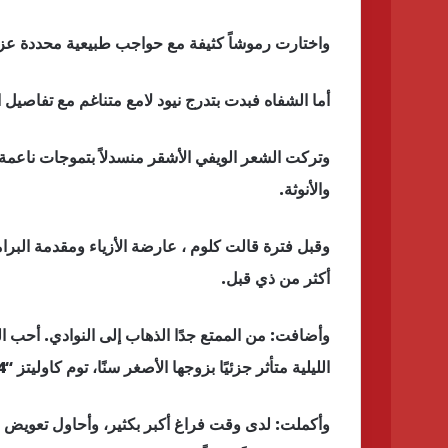
واختارت رموشاً كثيفة مع حواجب طبيعية محددة عزز
أما الشفاه فبدت بتدرج نيود لامع متناغم مع تفاصيل الم
وتركت الشعر الويفي الأشقر منسدلاً بتموجات ناعمة مع
والأنوثة.
أكثر من ذي قبل.
وأضافت: من الممتع جدًا الذهاب إلى النوادي. أحب 
الليلية متأثر جزئيًا بزوجها الأصغر سنًا، توم كاوليتز “34 عامًا”.
وأكملت: لدى وقت فراغ أكبر بكثير، وأحاول تعويض ا