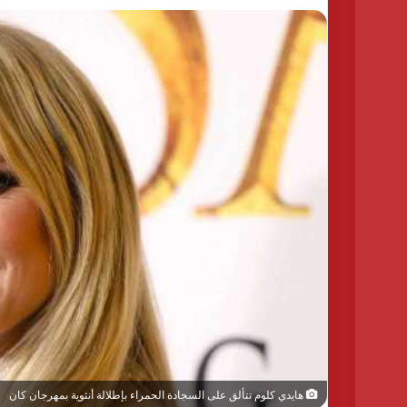
هايدي كلوم تتألق على السجادة الحمراء بإطلالة أنثوية بمهرجان كان