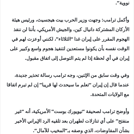
نووية”.
وأكمل ترامب: وجهت وزير الحرب بيت هيجسيث، ورئيس هيئة
الأركان المشتركة دانيال كين، والجيش الأمريكي، بأننا لن ننفذ
الهجوم المقرر على إيران غدا “الثلاثاء”، لكنني أوعزت لهم في
الوقت نفسه بأن يكونوا مستعدين لتنفيذ هجوم واسع وكبير على
إيران في أي لحظة إذا لم يتم التوصل إلى اتفاق مقبول.
وفي وقت سابق من الإثنين، وجه ترامب رسالة تحذير جديدة،
عندما قال إن إيران “تعلم ما سيحدث لها قريبا” إن لم تبرم اتفاقا
مع الولايات المتحدة.
وأوضح ترامب لصحيفة “نيويورك بوست” الأمريكية، أنه “غير
منفتح” على أي تنازلات لطهران بعد تلقيه الرد الإيراني الأخير
بشأن المفاوضات، الذي وصفه بـ”المخيب للآمال”.