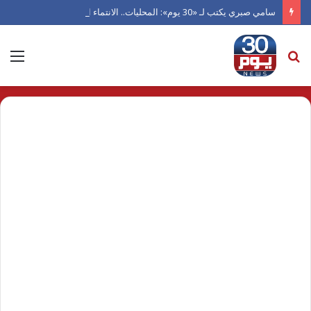
سامي صبري يكتب لـ «30 يوم»: المحليات.. الانتماء الحقيقي ( 10)
بحث
الق
عن