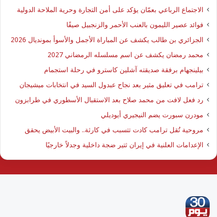
الاجتماع الرباعي بعمّان يؤكد على أمن التجارة وحرية الملاحة الدولية
فوائد عصير الليمون بالعنب الأحمر والزنجبيل صيفًا
الجزائري بن طالب يكشف عن المباراة الأجمل والأسوأ بمونديال 2026
محمد رمضان يكشف عن اسم مسلسله الرمضاني 2027
بيلينجهام برفقة صديقته آشلين كاسترو في رحلة استجمام
ترامب في تعليق مثير بعد نجاح عبدول السيد في انتخابات ميشيجان
رد فعل لافت من محمد صلاح بعد الاستقبال الأسطوري في طرابزون
مودرن سبورت يضم النيجيري أيوديلي
مروحية تُقل ترامب كادت تتسبب في كارثة.. والبيت الأبيض يحقق
الإعدامات العلنية في إيران ثتير ضجة داخلية وجدلاً خارجيًا