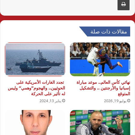
مقالات ذات صلة
نهائي كأس العالم.. موعد مباراة
تجدد الغارات الأمريكية على
إسبانيا والأرجنتين .. والتشكيل
الحوثيين.. والهجوم”وهمي” وليس
المتوقع
له تأثير على الحركة
يوليو 19, 2026
يناير 13, 2024