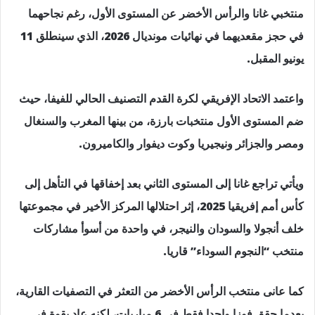
منتخبي غانا والرأس الأخضر عن المستوى الأول، رغم نجاحهما
في حجز مقعديهما في نهائيات مونديال 2026، الذي سينطلق 11
يونيو المقبل.
واعتمد الاتحاد الإفريقي لكرة القدم التصنيف الحالي للفيفا، حيث
ضم المستوى الأول منتخبات بارزة، من بينها المغرب والسنغال
ومصر والجزائر ونيجيريا وكوت ديفوار والكاميرون.
ويأتي تراجع غانا إلى المستوى الثاني بعد إخفاقها في التأهل إلى
كأس أمم إفريقيا 2025، إثر احتلالها المركز الأخير في مجموعتها
خلف أنجولا والسودان والنيجر، في واحدة من أسوأ مشاركات
منتخب “النجوم السوداء” قاريا.
كما عانى منتخب الرأس الأخضر من التعثر في التصفيات القارية،
بعدما حقق فوزا واحدا فقط في 6 مباريات، لكنه عاد بقوة في