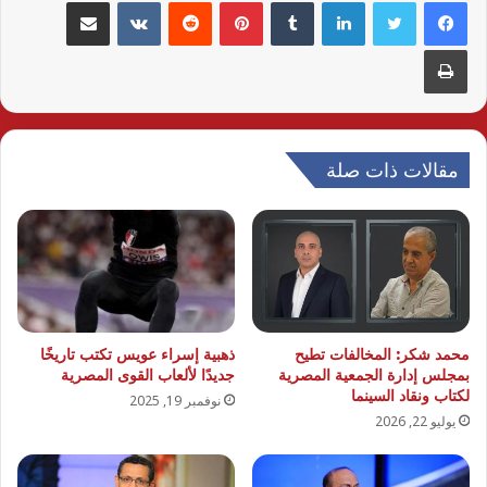
لينكدإن
بينتيريست
مشاركة عبر البريد
طباعة
مقالات ذات صلة
محمد شكر: المخالفات تطيح
ذهبية إسراء عويس تكتب تاريخًا
بمجلس إدارة الجمعية المصرية
جديدًا لألعاب القوى المصرية
لكتاب ونقاد السينما
نوفمبر 19, 2025
يوليو 22, 2026