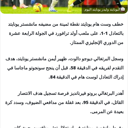
اليونايتد وليدز يونايتد اليوم
خطف وست هام يونايتد نقطة ثمينة من مضيفه مانشستر يونايتد
بالتعادل 1-1، على ملعب أولد ترافورد في الجولة الرابعة عشرة
من الدوري الإنجليزي الممتاز.
وسجل البرتغالي ديوجو دالوت، ظهير أيمن مانشستر يونايتد، هدف
التقدم لفريقه في الدقيقة 58، قبل أن ينجح سونجوتو ماجاسا في
إدراك التعادل لوست هام في الدقيقة 84.
أهدر البرتغالي برونو فيرنانديز فرصة تسجيل هدف الانتصار
القاتل، في الدقيقة 95، بعد غفلة من مدافعي الضيوف، وسدد كرة
بعيدة عن المرمى.
وفرط مانشستر يونايتد في استغلال تعثر منافسيه، حيث كان