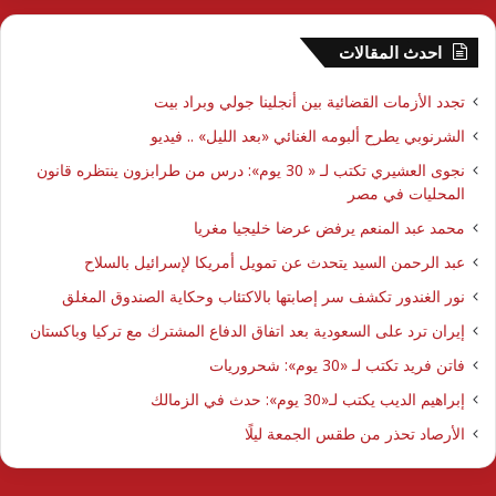
احدث المقالات
تجدد الأزمات القضائية بين أنجلينا جولي وبراد بيت
الشرنوبي يطرح ألبومه الغنائي «بعد الليل» .. فيديو
نجوى العشيري تكتب لـ « 30 يوم»: درس من طرابزون ينتظره قانون
المحليات في مصر
محمد عبد المنعم يرفض عرضا خليجيا مغريا
عبد الرحمن السيد يتحدث عن تمويل أمريكا لإسرائيل بالسلاح
نور الغندور تكشف سر إصابتها بالاكتئاب وحكاية الصندوق المغلق
إيران ترد على السعودية بعد اتفاق الدفاع المشترك مع تركيا وباكستان
فاتن فريد تكتب لـ «30 يوم»: شحروريات
إبراهيم الديب يكتب لـ«30 يوم»: حدث في الزمالك
الأرصاد تحذر من طقس الجمعة ليلًا