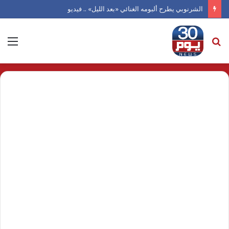
الشرنوبي يطرح ألبومه الغنائي «بعد الليل» .. فيديو
بحث
الق
عن