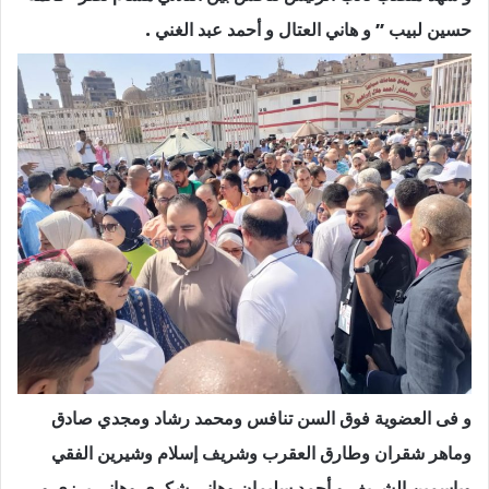
حسين لبيب ” و هاني العتال و أحمد عبد الغني .
و فى العضوية فوق السن تنافس ومحمد رشاد ومجدي صادق
وماهر شقران وطارق العقرب وشريف إسلام وشيرين الفقي
وياسمين الشريف و أحمد سليمان وهاني شكري وهاني برزي و