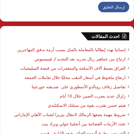
احدث المقالات
إسبانيا تهدد إيطاليا بالمعاملة بالمثل بسبب أزمة تدفق المهاجرين
ارتياح بين جماهير ريال مدريد بعد التجديد لـ فينيسيوس
العراق يضبط آلاف الأسلحة والمتفجرات من قبضة الميليشبات
ارتفاع ملحوظ في أسعار الذهب محليًا خلال تعاملات الجمعة
تفاصيل زفاف رونالدو الأسطوري على صديقته جورجينا
زلزال جديد يضرب الصين خلال 10 أيام
هيثم حسن يقترب بقوة من سيلتك الاسكتلندي
شروط مهمة يضعها الزمالك لانتقال بيزيرا لشباب الأهلي الإماراتي
تجدد الأزمات القضائية بين أنجلينا جولي وبراد بيت
الشرنوبي يطرح ألبومه الغنائي «بعد الليل» .. فيديو