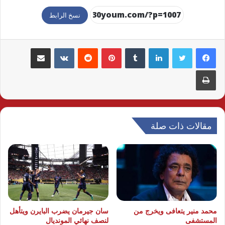
نسخ الرابط
لينكدإن
بينتيريست
مشاركة عبر البريد
طباعة
مقالات ذات صلة
محمد منير يتعافى ويخرج من
سان جيرمان يضرب البايرن ويتأهل
المستشفى
لنصف نهائي المونديال