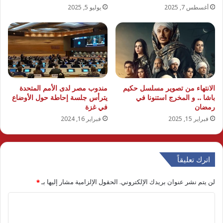
أغسطس 7, 2025
يوليو 5, 2025
الانتهاء من تصوير مسلسل حكيم
مندوب مصر لدى الأمم المتحدة
باشا .. و المخرج استنونا في
يترأس جلسة إحاطة حول الأوضاع
رمضان
في غزة
فبراير 15, 2025
فبراير 16, 2024
اترك تعليقاً
لن يتم نشر عنوان بريدك الإلكتروني.
الحقول الإلزامية مشار إليها بـ
*
ا
ل