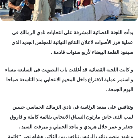
بدأت اللجنة القضائية المشرفة على انتخابات نادي الزمالك فى
عملية فرز الأصوات لاعلان النتائج النهائية للمجلس الجديد ال
ذ
ى
سيقود القلعة البيضاء لأربع سنوات قادمة .
و كانت اللجنة القضائية قد أغلقت باب التصويت فى السابعة مساء
و استمر عملية الاقتراع داخل المخيم الانتخابي من
ذ
التاسعة صباحا
اليوم الجمعة .
وتنافس على مقعد الرئاسة فى نادي الزمالك الخماسي حسين
لبيب ال
ذ
ى خاض مارثون السباق الانتخابي بقائمة كاملة و فاروق
جعفر و عمر جلال هريدي و ماجد الحنبلي و ميرفت السيد .
و شهد منصب نائب الرئيس تنافس بين الثلاثي هشام نصر “قائمة