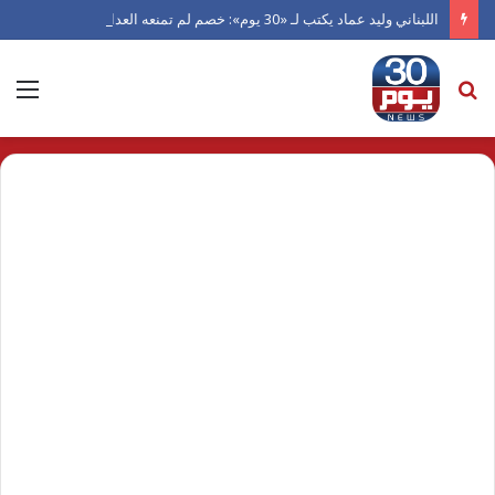
اللبناني وليد عماد يكتب لـ «30 يوم»: خصم لم تمنعه العداوة من العدل.. ورجل دفعته الكرامة للاعتراف بالفضل
بحث
الق
عن