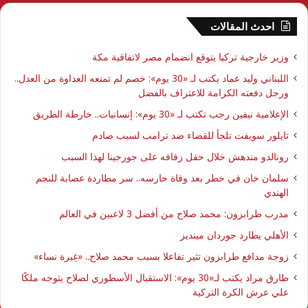
احدث المقالات
وزير خارجية تركيا يتوقع انضمام مصر لاتفاقية مكة
اللبناني وليد عماد يكتب لـ «30 يوم»: خصم لم تمنعه العداوة من العدل..
ورجل دفعته الكرامة للاعتراف بالفضل
الإعلامية نيفين رجب تكتب لـ «30 يوم»: إنسانيات.. خارطة الطريق
تايلور سويفت تلجأ للقضاء ضد ترامب لسبب صادم
رونالدو مندهش خلال حفل زفافه على جورجينا لهذا السبب
سلمان خان في خطر بعد وفاة حارسه.. سر مطاردة عصابة للنجم
الهندي
مدرب طرابزون: محمد صلاح من أفضل 3 لاعبين في العالم
الأهلي يطارد جوردان مينديز
زوجة مدافع طرابزون تثير تفاعلا بسبب محمد صلاح.. «غِيرة نساء»
طارق مراد يكتب لـ«30 يوم»: الاستقبال الأسطوري لصلاح يتوجه ملكًا
علي عرش الكرة التركية