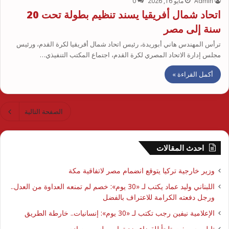
Admin
مايو 16, 2026
0
اتحاد شمال أفريقيا يسند تنظيم بطولة تحت 20
سنة إلى مصر
ترأس المهندس هاني أبوريدة، رئيس اتحاد شمال أفريقيا لكرة القدم، ورئيس
مجلس إدارة الاتحاد المصري لكرة القدم، اجتماع المكتب التنفيذي…
أكمل القراءة »
الصفحة التالية
احدث المقالات
وزير خارجية تركيا يتوقع انضمام مصر لاتفاقية مكة
اللبناني وليد عماد يكتب لـ «30 يوم»: خصم لم تمنعه العداوة من العدل..
ورجل دفعته الكرامة للاعتراف بالفضل
الإعلامية نيفين رجب تكتب لـ «30 يوم»: إنسانيات.. خارطة الطريق
تايلور سويفت تلجأ للقضاء ضد ترامب لسبب صادم