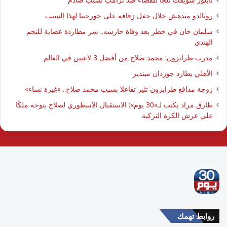
رونالدو مندهش خلال حفل زفافه على جورجينا لهذا السبب
سلمان خان في خطر بعد وفاة حارسه.. سر مطاردة عصابة للنجم
الهندي
مدرب طرابزون: محمد صلاح من أفضل 3 لاعبين في العالم
الأهلي يطارد جوردان مينديز
زوجة مدافع طرابزون تثير تفاعلا بسبب محمد صلاح.. «غِيرة نساء»
طارق مراد يكتب لـ«30 يوم»: الاستقبال الأسطوري لصلاح يتوجه ملكًا
علي عرش الكرة التركية
روابط تهمك