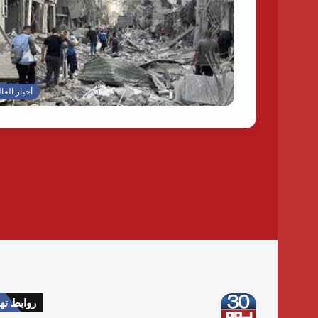
أخبار العا
روابط ت