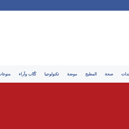
على الطريقة السورية
ندات
صحة
المطبخ
موضة
تكنولوجيا
كُتّاب وآراء
منوعات