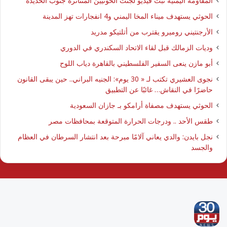
المقاومة اليمنية تبث فيديو لجثث الحوثيين المتناثرة جنوب الحديدة
الحوثي يستهدف ميناء المخا اليمني و4 انفجارات تهز المدينة
الأرجنتيني روميرو يقترب من أتلتيكو مدريد
وديات الزمالك قبل لقاء الاتحاد السكندري في الدوري
أبو مازن ينعى السفير الفلسطيني بالقاهرة دياب اللوح
نجوى العشيري تكتب لـ « 30 يوم»: الجنيه البراني.. حين يبقى القانون
حاضرًا في النقاش… غائبًا عن التطبيق
الحوثي يستهدف مصفاة أرامكو بـ جازان السعودية
طقس الأحد .. ودرجات الحرارة المتوقعة بمحافظات مصر
نجل بايدن: والدي يعاني آلامًا مبرحة بعد انتشار السرطان في العظام
والجسد