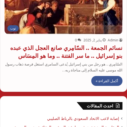
توب
Admin
يناير 2, 2025
0
نسائم الجمعة .. السّامِري صانع العجل الذي عبده
بنو إسرائيل .. ما سر الفتنة .. وما هو المِسَاس
السّامِري .. هو رجل من بني إسرائيل يُدعى السامري استغل فرصة ذهاب رسول
الله موسى عليه السلام إلى مناجاة ربه…
أكمل القراءة »
احدث المقالات
إصابة لاعب الاتحاد السعودي بالرباط الصليبي