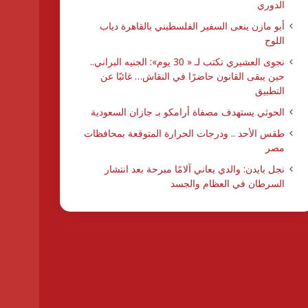
الدوري
أبو مازن ينعى السفير الفلسطيني بالقاهرة دياب
اللوح
نجوى العشيري تكتب لـ « 30 يوم»: الجنيه البراني..
حين يبقى القانون حاضرًا في النقاش… غائبًا عن
التطبيق
الحوثي يستهدف مصفاة أرامكو بـ جازان السعودية
طقس الأحد .. ودرجات الحرارة المتوقعة بمحافظات
مصر
نجل بايدن: والدي يعاني آلامًا مبرحة بعد انتشار
السرطان في العظام والجسد