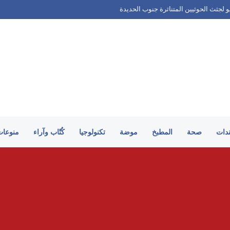
جارات تهز المدينة
ندات
صحة
المطبخ
موضة
تكنولوجيا
كُتّاب وآراء
منوعات