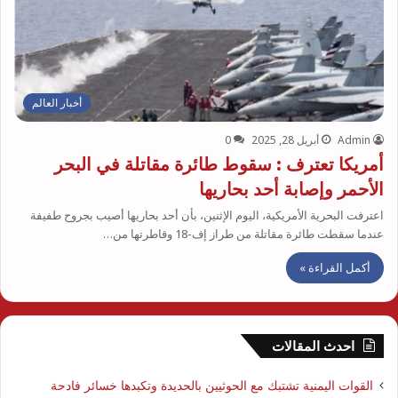
أخبار العالم
Admin
أبريل 28, 2025
0
أمريكا تعترف : سقوط طائرة مقاتلة في البحر
الأحمر وإصابة أحد بحاريها
اعترفت البحرية الأمريكية، اليوم الإثنين، بأن أحد بحاريها أصيب بجروح طفيفة
عندما سقطت طائرة مقاتلة من طراز إف-18 وقاطرتها من…
أكمل القراءة »
احدث المقالات
القوات اليمنية تشتبك مع الحوثيين بالحديدة وتكبدها خسائر فادحة