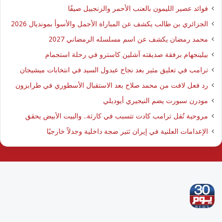
فوائد عصير الليمون بالعنب الأحمر والزنجبيل صيفًا
الجزائري بن طالب يكشف عن المباراة الأجمل والأسوأ بمونديال 2026
محمد رمضان يكشف عن اسم مسلسله الرمضاني 2027
بيلينجهام برفقة صديقته آشلين كاسترو في رحلة استجمام
ترامب في تعليق مثير بعد نجاح عبدول السيد في انتخابات ميشيجان
رد فعل لافت من محمد صلاح بعد الاستقبال الأسطوري في طرابزون
مودرن سبورت يضم النيجيري أيوديلي
مروحية تُقل ترامب كادت تتسبب في كارثة.. والبيت الأبيض يحقق
الإعدامات العلنية في إيران ثتير ضجة داخلية وجدلاً خارجيًا