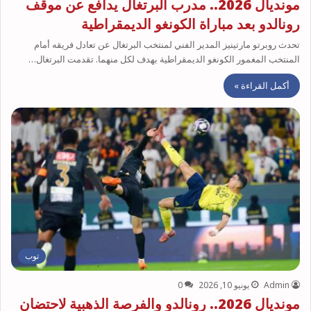
مونديال 2026.. مدرب البرتغال يدافع عن موقف
رونالدو بعد مباراة الكونغو الديمقراطية
تحدث روبرتو مارتينيز المدير الفني لمنتخب البرتغال عن تعادل فريقه أمام
المنتخب المغمور الكونغو الديمقراطية بهدف لكل منهما. تقدمت البرتغال…
أكمل القراءة »
توب
Admin
يونيو 10, 2026
0
مونديال 2026.. رونالدو والفرصة الذهبية لاحتضان