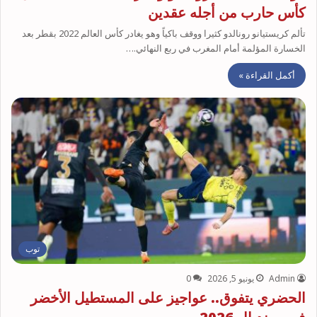
كأس حارب من أجله عقدين
تألم كريستيانو رونالدو كثيرا ووقف باكياً وهو يغادر كأس العالم 2022 بقطر بعد
الخسارة المؤلمة أمام المغرب في ربع النهائي.…
أكمل القراءة »
توب
Admin
يونيو 5, 2026
0
الحضري يتفوق.. عواجيز على المستطيل الأخضر