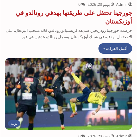
Admin
يونيو 23, 2026
0
جورجينا تحتفل على طريقتها بهدفي رونالدو في
أوزبكستان
حرصت جورجينا رودريجيز، صديقة كريستيانو رونالدو، قائد منتخب البرتغال، على
الاححتفال بهدفيه في شباك أوزبكستان. وسجل رونالدو هدفين في فوز…
أكمل القراءة »
توب
Admin
يونيو 23, 2026
0