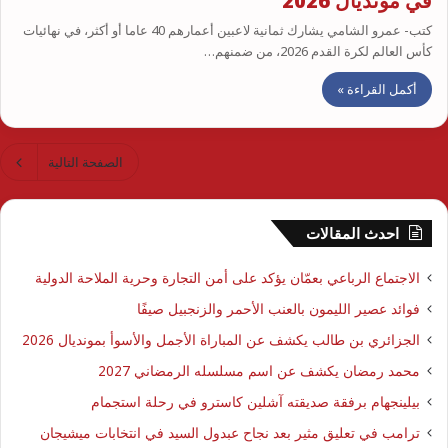
في مونديال 2026
كتب- عمرو الشامي يشارك ثمانية لاعبين أعمارهم 40 عاما أو أكثر، في نهائيات
كأس العالم لكرة القدم 2026، من ضمنهم…
أكمل القراءة »
الصفحة التالية
احدث المقالات
الاجتماع الرباعي بعمّان يؤكد على أمن التجارة وحرية الملاحة الدولية
فوائد عصير الليمون بالعنب الأحمر والزنجبيل صيفًا
الجزائري بن طالب يكشف عن المباراة الأجمل والأسوأ بمونديال 2026
محمد رمضان يكشف عن اسم مسلسله الرمضاني 2027
بيلينجهام برفقة صديقته آشلين كاسترو في رحلة استجمام
ترامب في تعليق مثير بعد نجاح عبدول السيد في انتخابات ميشيجان