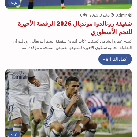
توب
Admin
يوليو 3, 2026
0
شقيقة رونالدو: مونديال 2026 الرقصة الأخيرة
للنجم الأسطوري
كتب- عمرو الشامي كشفت “كاتيا أفيرو” شقيقة النجم البرتغالي رونالدو أن
البطولة الحالية ستكون الأخيرة لشقيقها بقميص المنتخب، مؤكدة أنه…
أكمل القراءة »
توب