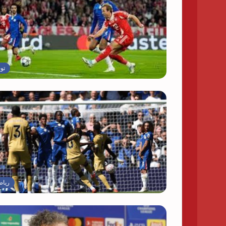
تو
رياض