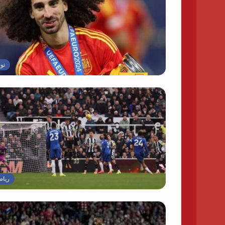
تو
رياض