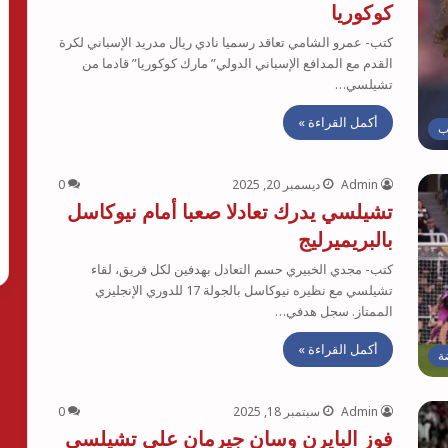
كوكوريا
كتب- عمرو الشامي تعاقد رسميا نادي ريال مدريد الإسباني لكرة
القدم مع المدافع الإسباني الدولي” مارك كوكوريا” قادما من
تشيلسي…
أكمل القراءة »
ب
Admin
ديسمبر 20, 2025
0
تشيلسي يدرك تعادلا صعبا أمام نيوكاسل
بالبريميرليج
كتب- مجدي الخبيري حسم التعادل بهدفين لكل فريق، لقاء
تشيلسي مع نظيره نيوكاسل بالجولة 17 للدوري الإنجليزي
الممتاز. سجل هدفي…
أكمل القراءة »
ة
Admin
سبتمبر 18, 2025
0
فوز البايرن وسان جيرمان على تشيلسي