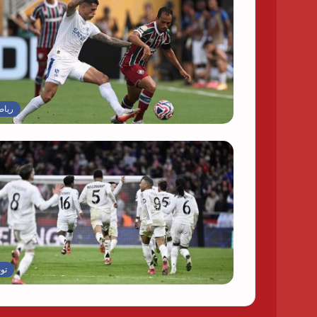
رياض
تو