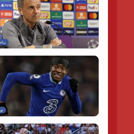
رياض
تو