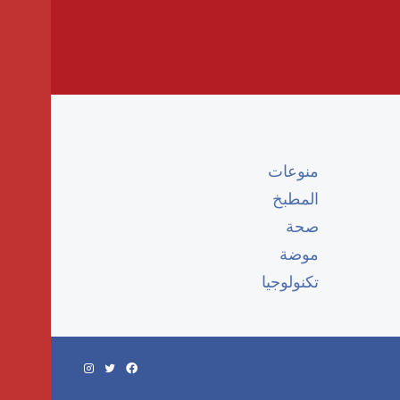
منوعات
المطبخ
صحة
موضة
تكنولوجيا
فيسبوك
تويتر
انستقرام