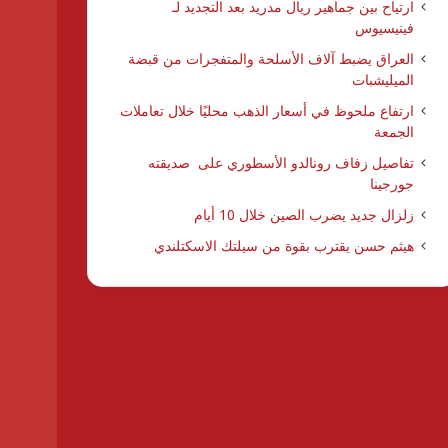
ارتياح بين جماهير ريال مدريد بعد التجديد لـ
فينيسيوس
العراق يضبط آلاف الأسلحة والمتفجرات من قبضة
الميليشبات
ارتفاع ملحوظ في أسعار الذهب محليًا خلال تعاملات
الجمعة
تفاصيل زفاف رونالدو الأسطوري على صديقته
جورجينا
زلزال جديد يضرب الصين خلال 10 أيام
هيثم حسن يقترب بقوة من سيلتك الاسكتلندي