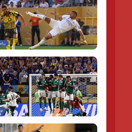
رياض
تو