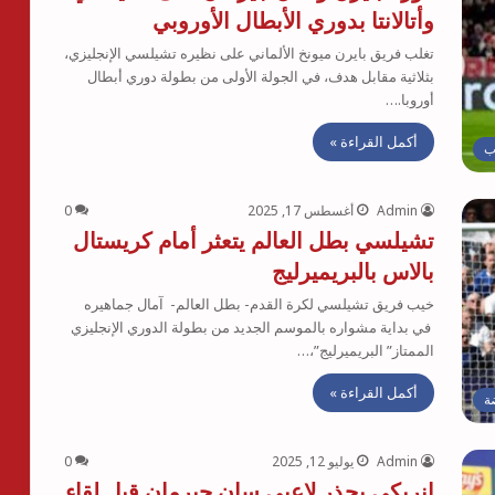
وأتالانتا بدوري الأبطال الأوروبي
تغلب فريق بايرن ميونخ الألماني على نظيره تشيلسي الإنجليزي،
بثلاثية مقابل هدف، في الجولة الأولى من بطولة دوري أبطال
أوروبا.…
أكمل القراءة »
ب
Admin
أغسطس 17, 2025
0
تشيلسي بطل العالم يتعثر أمام كريستال
بالاس بالبريميرليج
خيب فريق تشيلسي لكرة القدم- بطل العالم- آمال جماهيره
في بداية مشواره بالموسم الجديد من بطولة الدوري الإنجليزي
الممتاز” البريميرليج”،…
أكمل القراءة »
ة
Admin
يوليو 12, 2025
0
إنريكي يحذر لاعبي سان جيرمان قبل لقاء