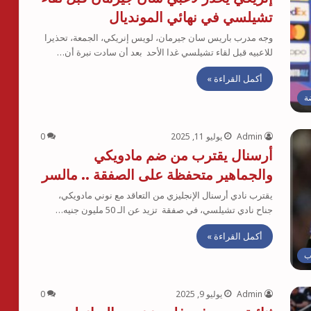
تشيلسي في نهائي المونديال
وجه مدرب باريس سان جيرمان، لويس إنريكي، الجمعة، تحذيرا
للاعبيه قبل لقاء تشيلسي غدا الأحد بعد أن سادت نبرة أن…
أكمل القراءة »
ة
Admin
يوليو 11, 2025
0
أرسنال يقترب من ضم مادويكي
والجماهير متحفظة على الصفقة .. مالسر
يقترب نادي أرسنال الإنجليزي من التعاقد مع نوني مادويكي،
جناح نادي تشيلسي، في صفقة تزيد عن الـ 50 مليون جنيه…
أكمل القراءة »
ب
Admin
يوليو 9, 2025
0