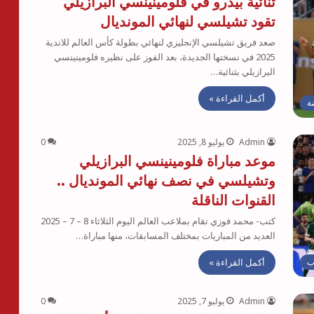
ثنائية بيدرو في فلومينينسي البرازيلي
تقود تشيلسي لنهائي المونديال
صعد فريق تشيلسي الإنجليزي لنهائي بطولة كأس العالم للاندية
2025 في نسختها الجديدة، بعد الفوز على نظيره فلومينينسي
البرازيلي بثنائية…
أكمل القراءة »
ة
Admin
يوليو 8, 2025
0
موعد مباراة فلومينينسي البرازيلي
وتشيلسي في نصف نهائي المونديال ..
القنوات الناقلة
كتب- محمد فوزي تقام بملاعب العالم اليوم الثلاثاء 8 – 7 – 2025
العديد من المباريات بمختلف المسابقات، منها مباراة…
أكمل القراءة »
ب
Admin
يوليو 7, 2025
0