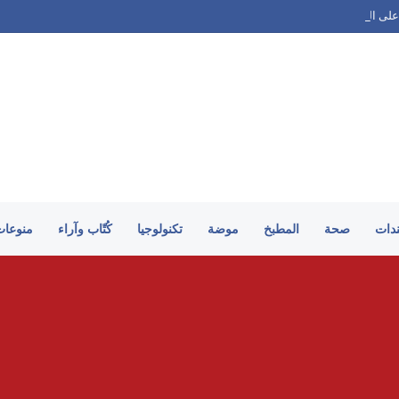
على الطريقة السورية
ندات
صحة
المطبخ
موضة
تكنولوجيا
كُتّاب وآراء
منوعات