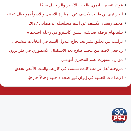
فوائد عصير الليمون بالعنب الأحمر والزنجبيل صيفًا
الجزائري بن طالب يكشف عن المباراة الأجمل والأسوأ بمونديال 2026
محمد رمضان يكشف عن اسم مسلسله الرمضاني 2027
بيلينجهام برفقة صديقته آشلين كاسترو في رحلة استجمام
ترامب في تعليق مثير بعد نجاح عبدول السيد في انتخابات ميشيجان
رد فعل لافت من محمد صلاح بعد الاستقبال الأسطوري في طرابزون
مودرن سبورت يضم النيجيري أيوديلي
مروحية تُقل ترامب كادت تتسبب في كارثة.. والبيت الأبيض يحقق
الإعدامات العلنية في إيران ثتير ضجة داخلية وجدلاً خارجيًا