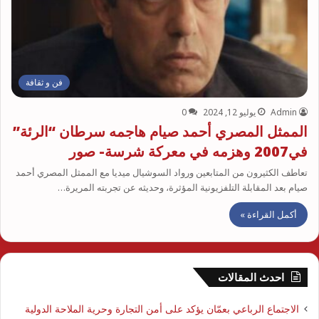
فن و ثقافة
Admin
يوليو 12, 2024
0
الممثل المصري أحمد صيام هاجمه سرطان “الرئة”
في2007 وهزمه في معركة شرسة- صور
تعاطف الكثيرون من المتابعين ورواد السوشيال ميديا مع الممثل المصري أحمد
صيام بعد المقابلة التلفزيونية المؤثرة، وحديثه عن تجربته المريرة…
أكمل القراءة »
احدث المقالات
الاجتماع الرباعي بعمّان يؤكد على أمن التجارة وحرية الملاحة الدولية