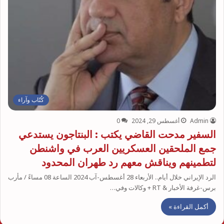
كُتّاب وآراء
Admin
أغسطس 29, 2024
0
السفير مدحت القاضي يكتب : البنتاجون يستدعي
جمع الملحقين العسكريين العرب في واشنطن
لتطمينهم ويناقش معهم رد طهران المحدود
الرد الإيراني خلال أيام.. الأربعاء 28 أغسطس-آب 2024 الساعة 08 مساءً / مأرب
برس-غرفة الأخبار ‏& RT + وكالات وفي…
أكمل القراءة »