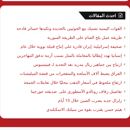
احدث المقالات
القوات اليمنية تشتبك مع الحوثيين بالحديدة وتكبدها خسائر فادحة
طريقة عمل بلح الشام على الطريقة السورية
صحيفة إسرائيلية: إيران قادرة على إنتاج قنبلة نووية خلال عام
إسبانيا تهدد إيطاليا بالمعاملة بالمثل بسبب أزمة تدفق المهاجرين
ارتياح بين جماهير ريال مدريد بعد التجديد لـ فينيسيوس
العراق يضبط آلاف الأسلحة والمتفجرات من قبضة الميليشبات
ارتفاع ملحوظ في أسعار الذهب محليًا خلال تعاملات الجمعة
تفاصيل زفاف رونالدو الأسطوري على صديقته جورجينا
زلزال جديد يضرب الصين خلال 10 أيام
هيثم حسن يقترب بقوة من سيلتك الاسكتلندي