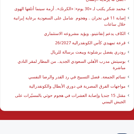
محمد شكر يكتب لـ «30 يوم»: «الكرنك».. أزمة سينما أتلفها الهوى
إصابة 11 في نجران .. وهجوم شامل على السعودية برعاية إيرانية
خلال ساعات
الكاف يدعم إنفانتينو.. ويؤيد مشروعه الاستثماري
قرعة تمهيدي كأس الكونفدرالية 26/2027
رودري يفضل برشلونة ويبعث برسالة للريال
بوسيتش مدرب الأهلي السعودي الجديد.. من المطار لمقر النادي
مباشرة
نسائم الجمعة.. فضل التسبيح في رد القدر والرضا النفسي
مواجهات الفرق المصرية في دوري الأبطال والكونفدرالية
مقتل 15 جنديا وإصابة العشرات في هجوم حوثي بالمسيّرات على
الجيش اليمني