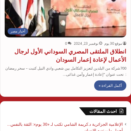
أخبار مصر
موقع 30 يوم
نوفمبر 23, 2024
0
انطلاق الملتقى المصري السوداني الأول لرجال
الأعمال لإعادة إعمار السودان
700شركة من البلدين لتعزيز التكامل بين شعبي وادي النيل كتبت – سحر رمضان
: تحت عنوان “إعادة إعمار وأمن غذائى…
أكمل القراءة »
احدث المقالات
الإعلامية الجزائرية د.كريمة الشامي تكتب لـ «30 يوم»: الثقة بالنفس…
أجمل ما يرتديه الإنسان