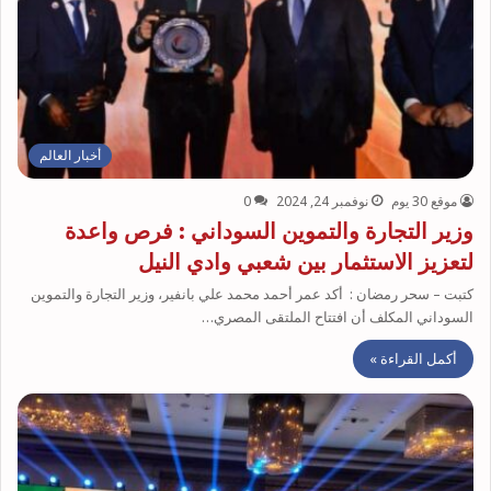
أخبار العالم
موقع 30 يوم
نوفمبر 24, 2024
0
وزير التجارة والتموين السوداني : فرص واعدة
لتعزيز الاستثمار بين شعبي وادي النيل
كتبت – سحر رمضان : أكد عمر أحمد محمد علي بانفير، وزير التجارة والتموين
السوداني المكلف أن افتتاح الملتقى المصري…
أكمل القراءة »