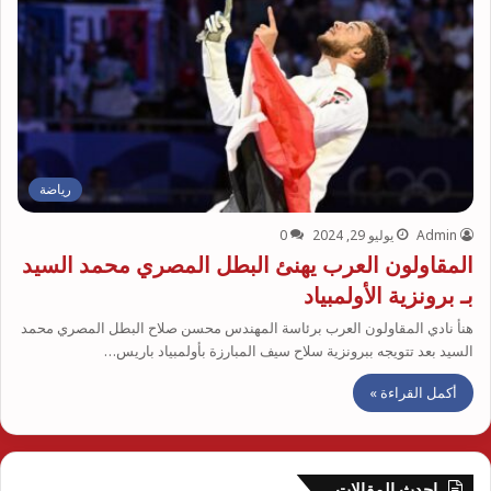
رياضة
Admin
يوليو 29, 2024
0
المقاولون العرب يهنئ البطل المصري محمد السيد
بـ برونزية الأولمبياد
هنأ نادي المقاولون العرب برئاسة المهندس محسن صلاح البطل المصري محمد
السيد بعد تتويجه ببرونزية سلاح سيف المبارزة بأولمبياد باريس…
أكمل القراءة »
احدث المقالات