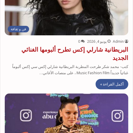
فن و ثقافة
Admin
يونيو 4, 2026
0
البريطانية شارلي إكس تطرح ألبومها الغنائي
الجديد
كتب- محمد شكر طرحت المطربة البريطانية شارلي إكس سي إكس ألبوماً
غنائياً جديداً Music Fashion Film ، على منصات الأغاني…
أكمل القراءة »