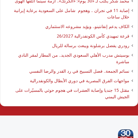
محمد شكر يكتب لـ «30 يوم»: «الكرنك».. أزمة سينما أتلفها الهوى
إصابة 11 في نجران .. وهجوم شامل على السعودية برعاية إيرانية
خلال ساعات
الكاف يدعم إنفانتينو.. ويؤيد مشروعه الاستثماري
قرعة تمهيدي كأس الكونفدرالية 26/2027
رودري يفضل برشلونة ويبعث برسالة للريال
بوسيتش مدرب الأهلي السعودي الجديد.. من المطار لمقر النادي
مباشرة
نسائم الجمعة.. فضل التسبيح في رد القدر والرضا النفسي
مواجهات الفرق المصرية في دوري الأبطال والكونفدرالية
مقتل 15 جنديا وإصابة العشرات في هجوم حوثي بالمسيّرات على
الجيش اليمني