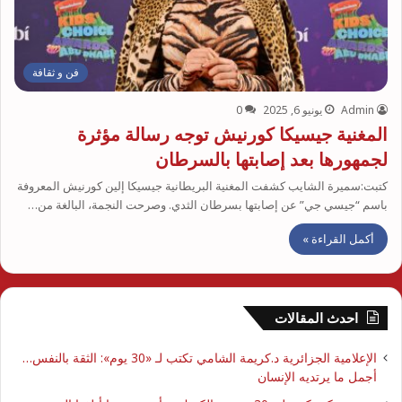
فن و ثقافة
Admin
يونيو 6, 2025
0
المغنية جيسيكا كورنيش توجه رسالة مؤثرة
لجمهورها بعد إصابتها بالسرطان
كتبت:سميرة الشايب كشفت المغنية البريطانية جيسيكا إلين كورنيش المعروفة
باسم “جيسي جي” عن إصابتها بسرطان الثدي. وصرحت النجمة، البالغة من…
أكمل القراءة »
احدث المقالات
الإعلامية الجزائرية د.كريمة الشامي تكتب لـ «30 يوم»: الثقة بالنفس…
أجمل ما يرتديه الإنسان