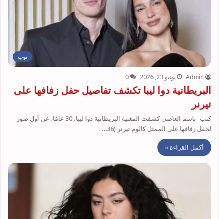
توب
Admin
يونيو 23, 2026
0
البريطانية دوا ليبا تكشف تفاصيل حفل زفافها على
تيرنر
كتب- باسم العاصي كشفت المغنية البريطانية دوا ليبا، 30 عامًا، عن أول صور
لحفل زفافها على الممثل كالوم تيرنر (36…
أكمل القراءة »