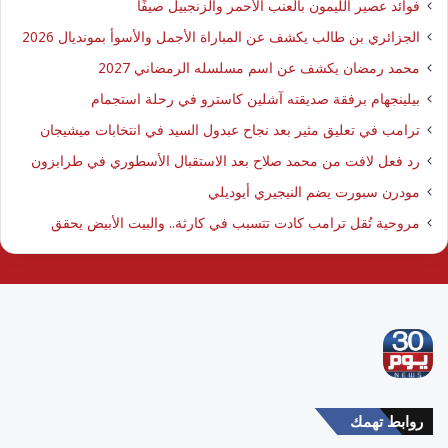
فوائد عصير الليمون بالعنب الأحمر والزنجبيل صيفًا
الجزائري بن طالب يكشف عن المباراة الأجمل والأسوأ بمونديال 2026
محمد رمضان يكشف عن اسم مسلسله الرمضاني 2027
بيلينجهام برفقة صديقته آشلين كاسترو في رحلة استجمام
ترامب في تعليق مثير بعد نجاح عبدول السيد في انتخابات ميشيجان
رد فعل لافت من محمد صلاح بعد الاستقبال الأسطوري في طرابزون
مودرن سبورت يضم النيجيري أيوديلي
مروحية تُقل ترامب كادت تتسبب في كارثة.. والبيت الأبيض يحقق
روابط تهمك