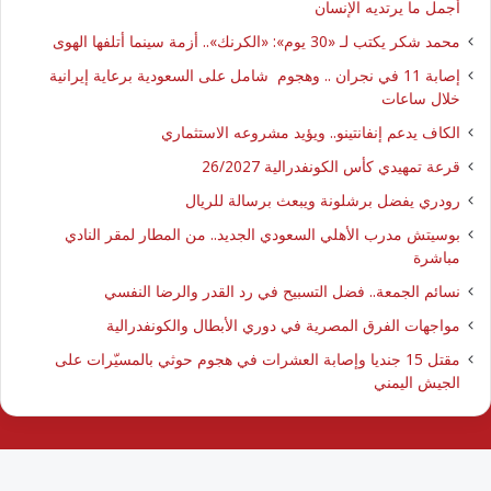
أجمل ما يرتديه الإنسان
محمد شكر يكتب لـ «30 يوم»: «الكرنك».. أزمة سينما أتلفها الهوى
إصابة 11 في نجران .. وهجوم شامل على السعودية برعاية إيرانية
خلال ساعات
الكاف يدعم إنفانتينو.. ويؤيد مشروعه الاستثماري
قرعة تمهيدي كأس الكونفدرالية 26/2027
رودري يفضل برشلونة ويبعث برسالة للريال
بوسيتش مدرب الأهلي السعودي الجديد.. من المطار لمقر النادي
مباشرة
نسائم الجمعة.. فضل التسبيح في رد القدر والرضا النفسي
مواجهات الفرق المصرية في دوري الأبطال والكونفدرالية
مقتل 15 جنديا وإصابة العشرات في هجوم حوثي بالمسيّرات على
الجيش اليمني