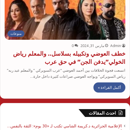
منوعات
Admin
مارس 31, 2024
0
خطف العوضي وتكبيله بسلاسل.. والمعلم رياض
الخولي”يدفن الجن” في حق عرب
اتسعت فجوة الخلافات بين أحمد العوضي “عرب السويركي ” والمعلم عبد ربه”
رياض السويركي” ويواجه العوضي صراعات كثيرة داخل حارة…
أكمل القراءة »
احدث المقالات
الإعلامية الجزائرية د.كريمة الشامي تكتب لـ «30 يوم»: الثقة بالنفس…