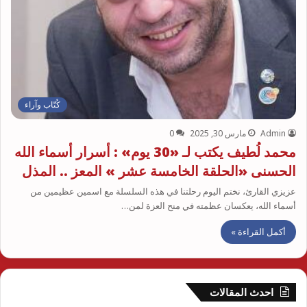
كُتّاب وآراء
Admin
مارس 30, 2025
0
محمد لُطيف يكتب لـ «30 يوم» : أسرار أسماء الله
الحسنى «الحلقة الخامسة عشر » المعز .. المذل
عزيزي القارئ، نختم اليوم رحلتنا في هذه السلسلة مع اسمين عظيمين من
أسماء الله، يعكسان عظمته في منح العزة لمن…
أكمل القراءة »
احدث المقالات