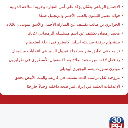
الاجتماع الرباعي بعمّان يؤكد على أمن التجارة وحرية الملاحة الدولية
فوائد عصير الليمون بالعنب الأحمر والزنجبيل صيفًا
الجزائري بن طالب يكشف عن المباراة الأجمل والأسوأ بمونديال 2026
محمد رمضان يكشف عن اسم مسلسله الرمضاني 2027
بيلينجهام برفقة صديقته آشلين كاسترو في رحلة استجمام
ترامب في تعليق مثير بعد نجاح عبدول السيد في انتخابات ميشيجان
رد فعل لافت من محمد صلاح بعد الاستقبال الأسطوري في طرابزون
مودرن سبورت يضم النيجيري أيوديلي
مروحية تُقل ترامب كادت تتسبب في كارثة.. والبيت الأبيض يحقق
الإعدامات العلنية في إيران ثتير ضجة داخلية وجدلاً خارجيًا