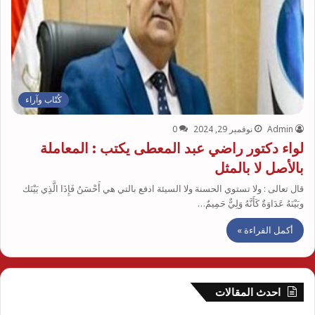
كُتّاب وآراء
Admin
نوفمبر 29, 2024
0
لواء دكتور راضي عبد المعطى يكتب : المعاملة
بالأصل لا بالمثل
قال تعالى : ولا تستوي الحسنة ولا السيئة ادفع بالتي هي أَحْسَنُ فَإِذَا الَّذِي بَيْنَك
وبَيْنَهُ عَدَاوَةٌ كَأَنَّهُ وَلِيٌّ حَمِيمٌ…
أكمل القراءة »
احدث المقالات