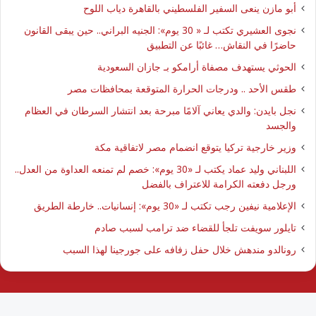
أبو مازن ينعى السفير الفلسطيني بالقاهرة دياب اللوح
نجوى العشيري تكتب لـ « 30 يوم»: الجنيه البراني.. حين يبقى القانون
حاضرًا في النقاش… غائبًا عن التطبيق
الحوثي يستهدف مصفاة أرامكو بـ جازان السعودية
طقس الأحد .. ودرجات الحرارة المتوقعة بمحافظات مصر
نجل بايدن: والدي يعاني آلامًا مبرحة بعد انتشار السرطان في العظام
والجسد
وزير خارجية تركيا يتوقع انضمام مصر لاتفاقية مكة
اللبناني وليد عماد يكتب لـ «30 يوم»: خصم لم تمنعه العداوة من العدل..
ورجل دفعته الكرامة للاعتراف بالفضل
الإعلامية نيفين رجب تكتب لـ «30 يوم»: إنسانيات.. خارطة الطريق
تايلور سويفت تلجأ للقضاء ضد ترامب لسبب صادم
رونالدو مندهش خلال حفل زفافه على جورجينا لهذا السبب