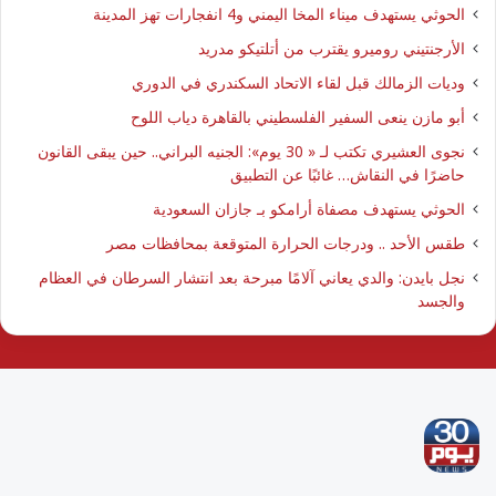
الحوثي يستهدف ميناء المخا اليمني و4 انفجارات تهز المدينة
الأرجنتيني روميرو يقترب من أتلتيكو مدريد
وديات الزمالك قبل لقاء الاتحاد السكندري في الدوري
أبو مازن ينعى السفير الفلسطيني بالقاهرة دياب اللوح
نجوى العشيري تكتب لـ « 30 يوم»: الجنيه البراني.. حين يبقى القانون
حاضرًا في النقاش… غائبًا عن التطبيق
الحوثي يستهدف مصفاة أرامكو بـ جازان السعودية
طقس الأحد .. ودرجات الحرارة المتوقعة بمحافظات مصر
نجل بايدن: والدي يعاني آلامًا مبرحة بعد انتشار السرطان في العظام
والجسد